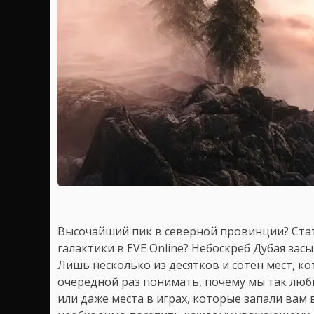
Высочайший пик в северной провинции? Ста
галактики в EVE Online? Небоскреб Дубая зас
Лишь несколько из десятков и сотен мест, ко
очередной раз понимать, почему мы так люби
или даже места в играх, которые запали вам 