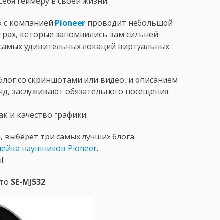
ебя геймеру в своей жизни.
 с компанией
Pioneer
проводит небольшой
 играх, которые запомнились вам сильней
10 самых удивительных локаций виртуальных
блог со скриншотами или видео, и описанием
ляд, заслуживают обязательного посещения.
ак и качество графики.
, выберет три самых лучших блога.
нейка наушников Pioneer
.
!
сто
SE-MJ532