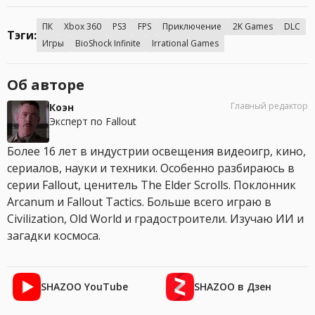
ПК
Xbox 360
PS3
FPS
Приключение
2K Games
DLC
Тэги:
Игры
BioShock Infinite
Irrational Games
Об авторе
Главный редактор
Коэн
Эксперт по Fallout
Более 16 лет в индустрии освещения видеоигр, кино,
сериалов, науки и техники. Особенно разбираюсь в
серии Fallout, ценитель The Elder Scrolls. Поклонник
Arcanum и Fallout Tactics. Больше всего играю в
Civilization, Old World и градостроители. Изучаю ИИ и
загадки космоса.
SHAZOO YouTube
SHAZOO в Дзен