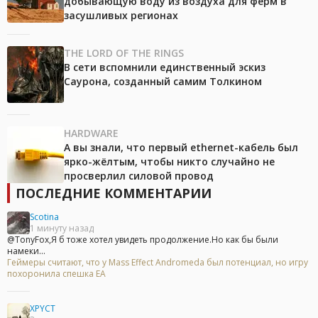
добывающую воду из воздуха для ферм в
засушливых регионах
THE LORD OF THE RINGS
В сети вспомнили единственный эскиз
Саурона, созданный самим Толкином
HARDWARE
А вы знали, что первый ethernet-кабель был
ярко-жёлтым, чтобы никто случайно не
просверлил силовой провод
ПОСЛЕДНИЕ КОММЕНТАРИИ
Scotina
1 минуту назад
@TonyFox,Я б тоже хотел увидеть продолжение.Но как бы были
намеки...
Геймеры считают, что у Mass Effect Andromeda был потенциал, но игру
похоронила спешка EA
XPYCT