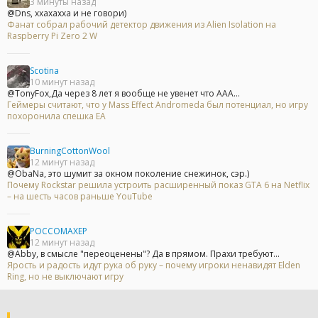
3 минуты назад
@Dns, ххахахха и не говори)
Фанат собрал рабочий детектор движения из Alien Isolation на
Raspberry Pi Zero 2 W
Scotina
10 минут назад
@TonyFox,Да через 8 лет я вообще не увенет что ААА...
Геймеры считают, что у Mass Effect Andromeda был потенциал, но игру
похоронила спешка EA
BurningCottonWool
12 минут назад
@ObaNa, это шумит за окном поколение снежинок, сэр.)
Почему Rockstar решила устроить расширенный показ GTA 6 на Netflix
– на шесть часов раньше YouTube
POCCOMAXEP
12 минут назад
@Abby, в смысле "переоценены"? Да в прямом. Прахи требуют...
Ярость и радость идут рука об руку – почему игроки ненавидят Elden
Ring, но не выключают игру