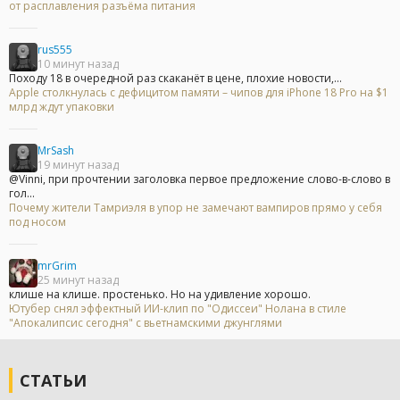
от расплавления разъёма питания
rus555
10 минут назад
Походу 18 в очередной раз скаканёт в цене, плохие новости,...
Apple столкнулась с дефицитом памяти – чипов для iPhone 18 Pro на $1
млрд ждут упаковки
MrSash
19 минут назад
@Vinni, при прочтении заголовка первое предложение слово-в-слово в
гол...
Почему жители Тамриэля в упор не замечают вампиров прямо у себя
под носом
mrGrim
25 минут назад
клише на клише. простенько. Но на удивление хорошо.
Ютубер снял эффектный ИИ-клип по "Одиссеи" Нолана в стиле
"Апокалипсис сегодня" с вьетнамскими джунглями
СТАТЬИ