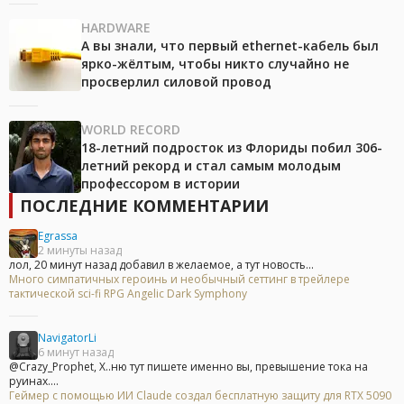
HARDWARE
А вы знали, что первый ethernet-кабель был
ярко-жёлтым, чтобы никто случайно не
просверлил силовой провод
WORLD RECORD
18-летний подросток из Флориды побил 306-
летний рекорд и стал самым молодым
профессором в истории
ПОСЛЕДНИЕ КОММЕНТАРИИ
Egrassa
2 минуты назад
лол, 20 минут назад добавил в желаемое, а тут новость...
Много симпатичных героинь и необычный сеттинг в трейлере
тактической sci-fi RPG Angelic Dark Symphony
NavigatorLi
6 минут назад
@Crazy_Prophet, Х..ню тут пишете именно вы, превышение тока на
руинах....
Геймер с помощью ИИ Claude создал бесплатную защиту для RTX 5090