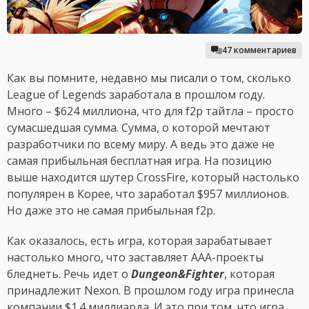
47 комментариев
Как вы помните, недавно мы писали о том, сколько
League of Legends заработала в прошлом году.
Много – $624 миллиона, что для f2p тайтла – просто
сумасшедшая сумма. Сумма, о которой мечтают
разработчики по всему миру. А ведь это даже не
самая прибыльная бесплатная игра. На позицию
выше находится шутер CrossFire, который настолько
популярен в Корее, что заработал $957 миллионов.
Но даже это не самая прибыльная f2p.
Как оказалось, есть игра, которая зарабатывает
настолько много, что заставляет AAA-проекты
бледнеть. Речь идет о
Dungeon&Fighter
, которая
принадлежит Nexon. В прошлом году игра принесла
компании $1.4 миллиарда. И это при том, что игра