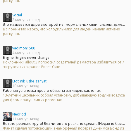
раскупать
Social
2 минуты назад
Это называется дыра в которой нет нормальных сплит систем, даже...
В Японии так жарко, что холодильники для людей начали активно
раскупать
vadimon1500
4 минуты назад
Engine. Engine never change
Поклонник Fallout 3 попросил создателей ремастера избавиться от 7
загрузочных экранов Ривет-Сити
Etot_nik_uzhe_zanyat
10 минут назад
Рабочая установка просто обязана выглядеть как то так
13-летний школьник собрал установку, добывающую воду из воздуха
для ферм в засушливых регионах
NedPod
11 минут назад
Вот это реально круто! Без читов это реально сделать?Недавно был...
Фанат сделал потрясающий анаморфный портрет Джеймса Бонд из