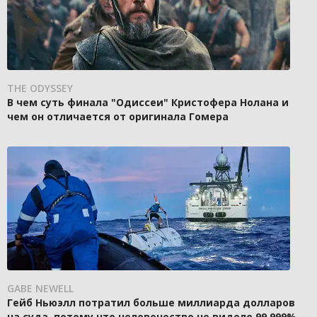
THE ODYSSEY
В чем суть финала "Одиссеи" Кристофера Нолана и
чем он отличается от оригинала Гомера
GABE NEWELL
Гейб Ньюэлл потратил больше миллиарда долларов
на суда, потому что человечество не видело 99,999%