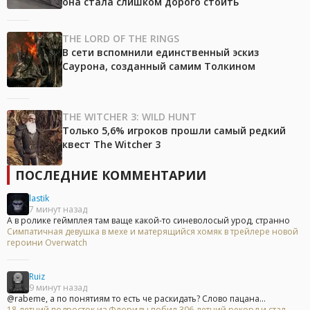
она стала слишком дорого стоить
THE LORD OF THE RINGS
В сети вспомнили единственный эскиз
Саурона, созданный самим Толкином
THE WITCHER 3: WILD HUNT
Только 5,6% игроков прошли самый редкий
квест The Witcher 3
ПОСЛЕДНИЕ КОММЕНТАРИИ
lastik
7 минут назад
А в ролике геймплея там ваще какой-то синеволосый урод, странно
Симпатичная девушка в мехе и матерящийся хомяк в трейлере новой
героини Overwatch
Ruiz
9 минут назад
@rabeme, а по понятиям то есть че раскидать? Слово пацана...
18-летний подросток из Флориды побил 306-летний рекорд и стал