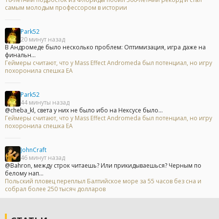
самым молодым профессором в истории
Park52
20 минут назад
В Андромеде было несколько проблем: Оптимизация, игра даже на
финальн...
Геймеры считают, что у Mass Effect Andromeda был потенциал, но игру
похоронила спешка EA
Park52
44 минуты назад
@cheba_kl, света у них не было ибо на Нексусе было...
Геймеры считают, что у Mass Effect Andromeda был потенциал, но игру
похоронила спешка EA
JohnCraft
46 минут назад
@Bahron, между строк читаешь? Или прикидываешься? Черным по
белому нап...
Польский пловец переплыл Балтийское море за 55 часов без сна и
собрал более 250 тысяч долларов