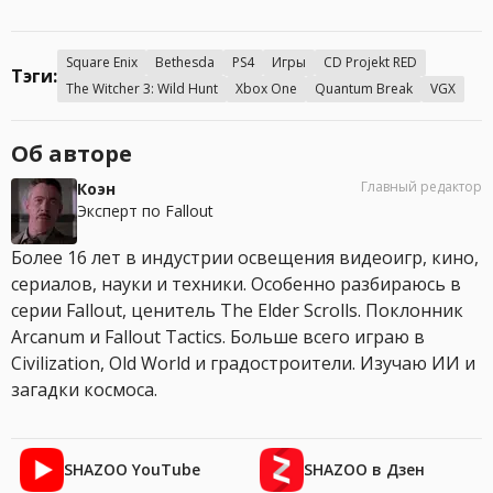
Square Enix
Bethesda
PS4
Игры
CD Projekt RED
Тэги:
The Witcher 3: Wild Hunt
Xbox One
Quantum Break
VGX
Об авторе
Главный редактор
Коэн
Эксперт по Fallout
Более 16 лет в индустрии освещения видеоигр, кино,
сериалов, науки и техники. Особенно разбираюсь в
серии Fallout, ценитель The Elder Scrolls. Поклонник
Arcanum и Fallout Tactics. Больше всего играю в
Civilization, Old World и градостроители. Изучаю ИИ и
загадки космоса.
SHAZOO YouTube
SHAZOO в Дзен