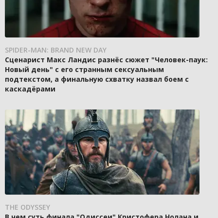
SPIDER-MAN: BRAND NEW DAY
Сценарист Макс Ландис разнёс сюжет "Человек-паук:
Новый день" с его странным сексуальным
подтекстом, а финальную схватку назвал боем с
каскадёрами
THE ODYSSEY
В чем суть финала "Одиссеи" Кристофера Нолана и