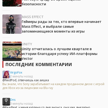
безопасности
MASS EFFECT
Геймеры рады за тех, кто впервые начинает
Mass Effect, и выбрали самые
запоминающиеся моменты из игры
UNITY
Unity отчиталась о лучшем квартале в
истории благодаря успеху ИИ-платформы
Vector
ПОСЛЕДНИЕ КОММЕНТАРИИ
VirgoFox
2 минуты назад
@NedPod, отвечаешь как аишка
Вы знали, что Sony зарабатывает на каждом проданном диске с игрой
для Xbox из-за лицензии на Blu-ray
Dns
3 минуты назад
@Readtext, у меня куплена со дня анонса, она уже, внезапно,...