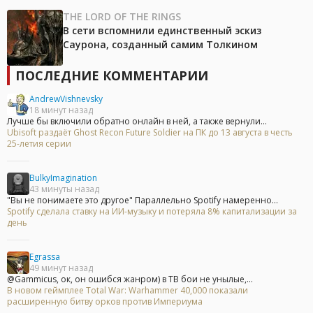
THE LORD OF THE RINGS
В сети вспомнили единственный эскиз
Саурона, созданный самим Толкином
ПОСЛЕДНИЕ КОММЕНТАРИИ
AndrewVishnevsky
18 минут назад
Лучше бы включили обратно онлайн в ней, а также вернули...
Ubisoft раздаёт Ghost Recon Future Soldier на ПК до 13 августа в честь
25-летия серии
BulkyImagination
43 минуты назад
"Вы не понимаете это другое" Параллельно Spotify намеренно...
Spotify сделала ставку на ИИ-музыку и потеряла 8% капитализации за
день
Egrassa
49 минут назад
@Gammicus, ок, он ошибся жанром) в ТВ бои не унылые,...
В новом геймплее Total War: Warhammer 40,000 показали
расширенную битву орков против Империума