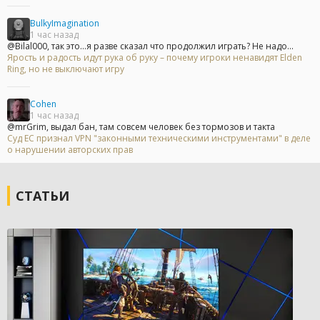
BulkyImagination
1 час назад
@Bilal000, так это...я разве сказал что продолжил играть? Не надо...
Ярость и радость идут рука об руку – почему игроки ненавидят Elden
Ring, но не выключают игру
Cohen
1 час назад
@mrGrim, выдал бан, там совсем человек без тормозов и такта
Суд ЕС признал VPN "законными техническими инструментами" в деле
о нарушении авторских прав
СТАТЬИ