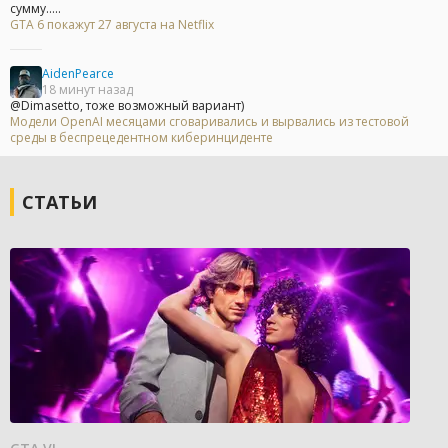
сумму.....
GTA 6 покажут 27 августа на Netflix
AidenPearce
18 минут назад
@Dimasetto, тоже возможный вариант)
Модели OpenAI месяцами сговаривались и вырвались из тестовой
среды в беспрецедентном киберинциденте
СТАТЬИ