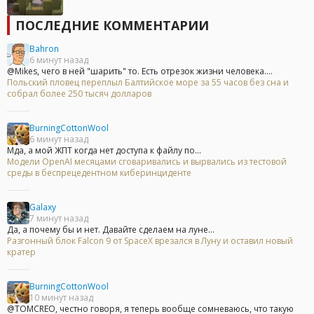
ПОСЛЕДНИЕ КОММЕНТАРИИ
Bahron
6 минут назад
@Mikes, чего в ней "шарить" то. Есть отрезок жизни человека....
Польский пловец переплыл Балтийское море за 55 часов без сна и
собрал более 250 тысяч долларов
BurningCottonWool
6 минут назад
Мда, а мой ЖПТ когда нет доступа к файлу по...
Модели OpenAI месяцами сговаривались и вырвались из тестовой
среды в беспрецедентном киберинциденте
Galaxy
7 минут назад
Да, а почему бы и нет. Давайте сделаем на луне...
Разгонный блок Falcon 9 от SpaceX врезался в Луну и оставил новый
кратер
BurningCottonWool
10 минут назад
@TOMCREO, честно говоря, я теперь вообще сомневаюсь, что такую