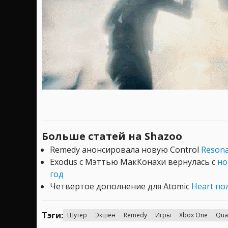
Больше статей на Shazoo
Remedy анонсировала новую Control
Resona
Exodus с Мэттью МакКонахи вернулась с
но
год
Четвертое дополнение для Atomic
Heart по
Тэги:
Шутер
Экшен
Remedy
Игры
Xbox One
Qua