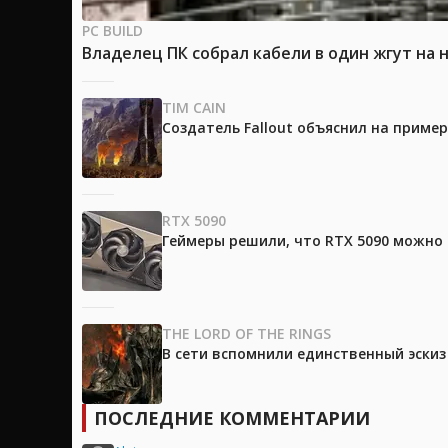
PC BUILD
Владелец ПК собрал кабели в один жгут на 
TIM CAIN
Создатель Fallout объяснил на приме
RTX 5090
Геймеры решили, что RTX 5090 можно 
THE LORD OF THE RINGS
В сети вспомнили единственный эски
ПОСЛЕДНИЕ КОММЕНТАРИИ