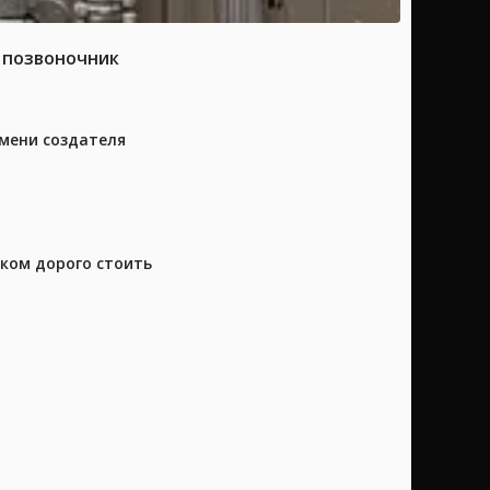
а позвоночник
имени создателя
шком дорого стоить