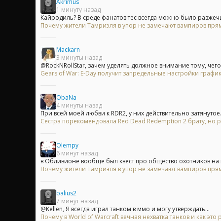
Akrimus
1 минуту назад
Кайродиль? В среде фанатов тес всегда можно было разжечь 
Почему жители Тамриэля в упор не замечают вампиров прям
Mackarn
3 минуты назад
@RockNRollStar, зачем уделять должное внимание тому, чего 
Gears of War: E-Day получит запредельные настройки график
ObaNa
4 минуты назад
При всей моей любви к RDR2, у них действительно затянутое.
Сестра порекомендовала Red Dead Redemption 2 брату, но р
Olempy
6 минут назад
в Обливионе вообще был квест про общество охотников на в
Почему жители Тамриэля в упор не замечают вампиров прям
balius2
7 минут назад
@Kellen, Я всегда играл танком в ммо и могу утверждать...
Почему в World of Warcraft вечная нехватка танков и как это