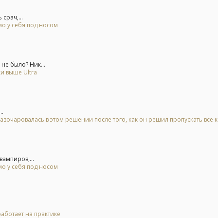
срач,...
о у себя под носом
не было? Ник...
и выше Ultra
..
азочаровалась в этом решении после того, как он решил пропускать все 
ампиров,...
о у себя под носом
 работает на практике