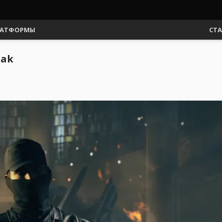
АТФОРМЫ
СТ
eak