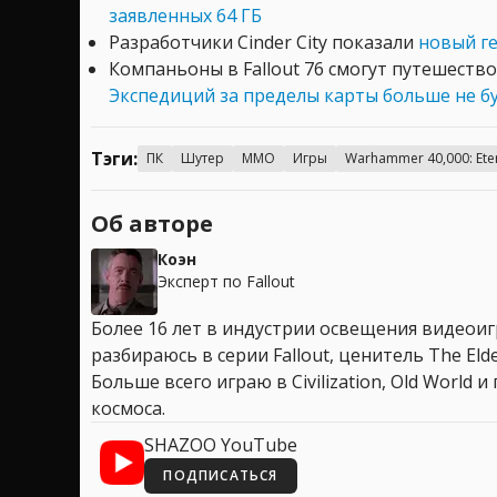
заявленных 64 ГБ
Разработчики Cinder City показали
новый ге
Компаньоны в Fallout 76 смогут путешеств
Экспедиций за пределы карты больше не б
Тэги:
ПК
Шутер
MMO
Игры
Warhammer 40,000: Ete
Об авторе
Коэн
Эксперт по Fallout
Более 16 лет в индустрии освещения видеоигр
разбираюсь в серии Fallout, ценитель The Elder
Больше всего играю в Civilization, Old World
космоса.
SHAZOO YouTube
ПОДПИСАТЬСЯ