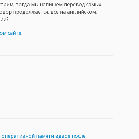
стрим, тогда мы напишем перевод самых
овор продолжается, все на английском.
сии?
ом сайте
.
к
оперативной памяти вдвое после