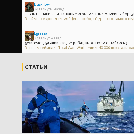
Duskflow
24 минуты назад
Опять не написали название игры, местные мамкины борцун
В геймплее дополнения "Цена свободы" для того самого шу
Egrassa
27 минут назад
@Ancestor, @Gammicus, 'v? ребят, вы жанром ошиблись )
В новом геймплее Total War: Warhammer 40,000 показали 
СТАТЬИ