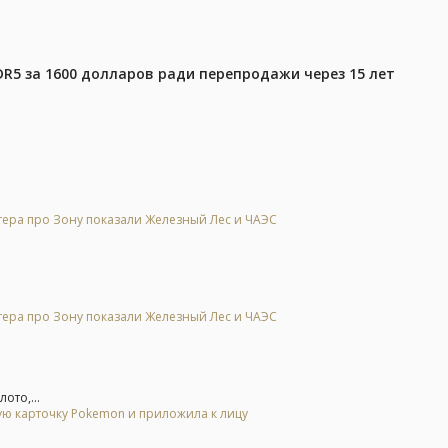
DR5 за 1600 долларов ради перепродажи через 15 лет
тера про Зону показали Железный Лес и ЧАЭС
тера про Зону показали Железный Лес и ЧАЭС
ото,...
гую карточку Pokemon и приложила к лицу