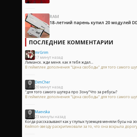
RAM
18-летний парень купил 20 модулей D
ПОСЛЕДНИЕ КОММЕНТАРИИ
mrGrim
17 минут назад
Лиманск. жди меня. как я тебя ждал...
В геймплее дополнения "Цена свободы" для того самого шу
DimCher
20 минут назад
"для того самого шутера про Зону"Что за ребусы?
В геймплее дополнения "Цена свободы" для того самого шу
Maevska
23 минуты назад
Когда рассказывают как у глупых туземцев меняли бусы на зол
Кейпоп-звезду раскритиковали за то, что она вскрыла доро