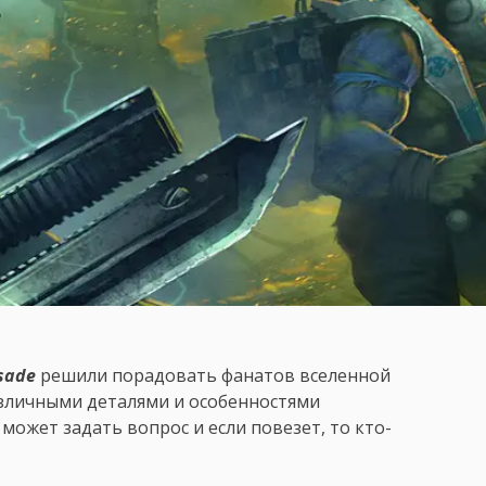
sade
решили порадовать фанатов вселенной
азличными деталями и особенностями
ожет задать вопрос и если повезет, то кто-