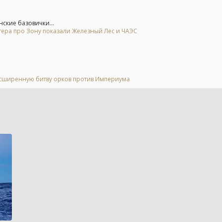
ские базовички...
тера про Зону показали Железный Лес и ЧАЭС
расширенную битву орков против Империума