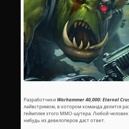
Разработчики
Warhammer 40,000: Eternal Cru
лайвстримом, в котором команда делится р
геймплея этого MMO-шутера. Любой человек м
нибудь из девелоперов даст ответ.