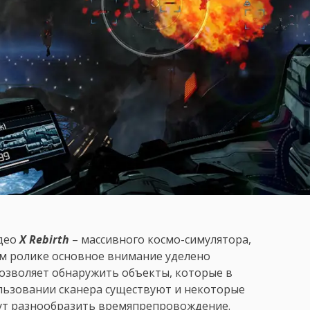
идео
X Rebirth
– массивного космо-симулятора,
ом ролике основное внимание уделено
озволяет обнаружить объекты, которые в
ользовании сканера существуют и некоторые
огут разнообразить времяпрепровождение.