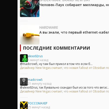
Человек-Паук собирает миллиарды, но
HARDWARE
А вы знали, что первый ethernet-каб
ПОСЛЕДНИЕ КОММЕНТАРИИ
alexx92rus
5 минут назад
@madcrow5, ну там был прикол в том что если б...
Дизайнер New Vegas считает, что новая Fallout от Obsidian
madcrow5
21 минуту назад
@alexx92rus, так буквально скандал был из за того что вегас..
Дизайнер New Vegas считает, что новая Fallout от Obsidian
POCCOMAXEP
25 минут назад