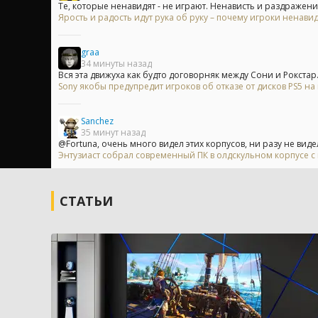
Те, которые ненавидят - не играют. Ненависть и раздражение
Ярость и радость идут рука об руку – почему игроки ненавид
graa
34 минуты назад
Вся эта движуха как будто договорняк между Сони и Рокстар.
Sony якобы предупредит игроков об отказе от дисков PS5 н
Sanchez
35 минут назад
@Fortuna, очень много видел этих корпусов, ни разу не видел
Энтузиаст собрал современный ПК в олдскульном корпусе с
СТАТЬИ