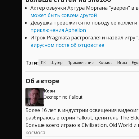
Актёр озвучки Артура Моргана "уверен" в 
может быть совсем другой
Девушка тревожится по поводу ее коллеги
приключения Aphelion
Игрок Pragmata растрогался и назвал игр
вирусном посте об отцовстве
Тэги:
ПК
Шутер
Приключение
Космос
Игры
Ego
Об авторе
Коэн
Эксперт по Fallout
Более 16 лет в индустрии освещения видеоигр
разбираюсь в серии Fallout, ценитель The Elder
Больше всего играю в Civilization, Old World
космоса.