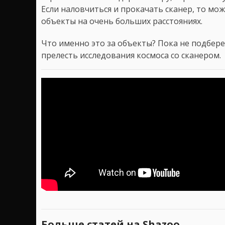
Если наловчиться и прокачать сканер, то м
объекты на очень больших расстояниях.
Что именно это за объекты? Пока не подбере
прелесть исследования космоса со сканером.
Больше статей на Shazoo