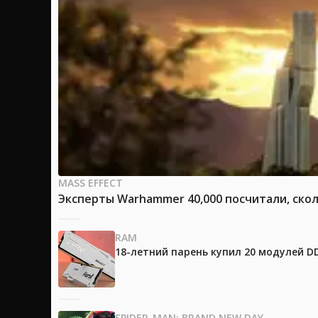
MASS EFFECT
Эксперты Warhammer 40,000 посчитали, скол
RAM
18-летний парень купил 20 модулей D
SPIDER-MAN: BRAND NEW DAY