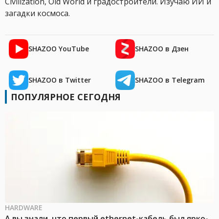
Civilization, Old World и градостроители. Изучаю ИИ и
загадки космоса.
SHAZOO YouTube
SHAZOO в Дзен
SHAZOO в Twitter
SHAZOO в Telegram
ПОПУЛЯРНОЕ СЕГОДНЯ
HARDWARE
А вы знали, что первый ethernet-кабель был ярко-