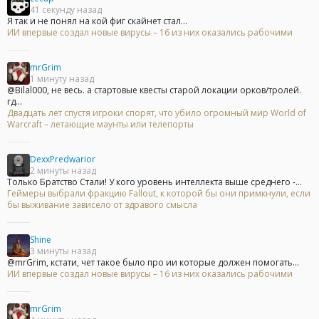
41 секунду назад
Я так и не понял на кой фиг скайнет стал...
ИИ впервые создал новые вирусы – 16 из них оказались рабочими
mrGrim
1 минуту назад
@Bilal000, не весь. а стартовые квесты старой локации орков/тролей.
гд...
Двадцать лет спустя игроки спорят, что убило огромный мир World of
Warcraft – летающие маунты или телепорты
DexxPredwarior
2 минуты назад
Только Братство Стали! У кого уровень интеллекта выше среднего -...
Геймеры выбрали фракцию Fallout, к которой бы они примкнули, если
бы выживание зависело от здравого смысла
Shine
3 минуты назад
@mrGrim, кстати, чет такое было про ии которые должен помогать...
ИИ впервые создал новые вирусы – 16 из них оказались рабочими
mrGrim