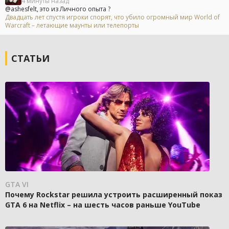
4 минуты назад
@ashesfelt, это из Личного опыта ?
Двадцать лет спустя игроки спорят, что убило огромный мир World of
Warcraft – летающие маунты или телепорты
СТАТЬИ
GTA VI
Почему Rockstar решила устроить расширенный показ
GTA 6 на Netflix – на шесть часов раньше YouTube