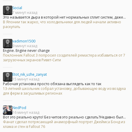
Social
7 минут назад
Это называется дыра в которой нет нормальных сплит систем, даже...
В Японии так жарко, что холодильники для людей начали активно
раскупать
vadimon1500
9 минут назад
Engine. Engine never change
Поклонник Fallout 3 попросил создателей ремастера избавиться от 7
загрузочных экранов Ривет-Сити
Etot_nik_uzhe_zanyat
15 минут назад
Рабочая установка просто обязана выглядеть как то так
13-летний школьник собрал установку, добывающую воду из воздуха
для ферм в засушливых регионах
NedPod
16 минут назад
Вот это реально круто! Без читов это реально сделать?Недавно был...
Фанат сделал потрясающий анаморфный портрет Джеймса Бонд из
хлама и стен в Fallout 76