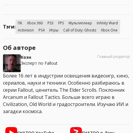
ПК
Xbox 360
PS3
FPS
Мультиплеер
Infinity Ward
Тэги:
Activision
PS4
Игры
Call of Duty: Ghosts
Xbox One
Об авторе
Главный редактор
Коэн
Эксперт по Fallout
Более 16 лет в индустрии освещения видеоигр, кино,
сериалов, науки и техники. Особенно разбираюсь в
серии Fallout, ценитель The Elder Scrolls. Поклонник
Arcanum и Fallout Tactics. Больше всего играю в
Civilization, Old World и градостроители. Изучаю ИИ и
загадки космоса.
SHAZOO YouTube
SHAZOO в Дзен