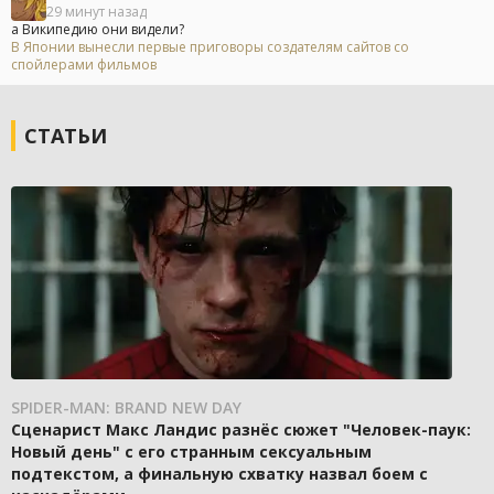
29 минут назад
а Википедию они видели?
В Японии вынесли первые приговоры создателям сайтов со
спойлерами фильмов
СТАТЬИ
SPIDER-MAN: BRAND NEW DAY
Сценарист Макс Ландис разнёс сюжет "Человек-паук:
Новый день" с его странным сексуальным
подтекстом, а финальную схватку назвал боем с