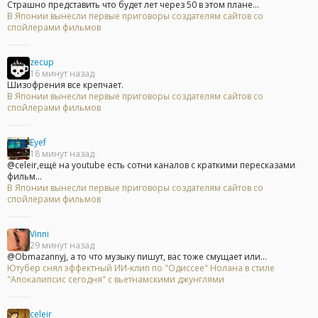
Страшно представить что будет лет через 50 в этом плане...
В Японии вынесли первые приговоры создателям сайтов со
спойлерами фильмов
zecup
16 минут назад
Шизофрения все крепчает.
В Японии вынесли первые приговоры создателям сайтов со
спойлерами фильмов
Eyef
18 минут назад
@celeir,ещё на youtube есть сотни каналов с краткими пересказами
фильм...
В Японии вынесли первые приговоры создателям сайтов со
спойлерами фильмов
Vinni
29 минут назад
@Obmazannyj, а то что музыку пишут, вас тоже смущает или...
Ютубер снял эффектный ИИ-клип по "Одиссее" Нолана в стиле
"Апокалипсис сегодня" с вьетнамскими джунглями
celeir