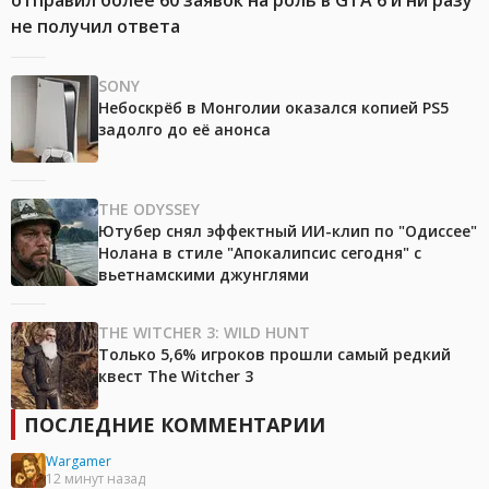
отправил более 60 заявок на роль в GTA 6 и ни разу
не получил ответа
SONY
Небоскрёб в Монголии оказался копией PS5
задолго до её анонса
THE ODYSSEY
Ютубер снял эффектный ИИ-клип по "Одиссее"
Нолана в стиле "Апокалипсис сегодня" с
вьетнамскими джунглями
THE WITCHER 3: WILD HUNT
Только 5,6% игроков прошли самый редкий
квест The Witcher 3
ПОСЛЕДНИЕ КОММЕНТАРИИ
Wargamer
12 минут назад