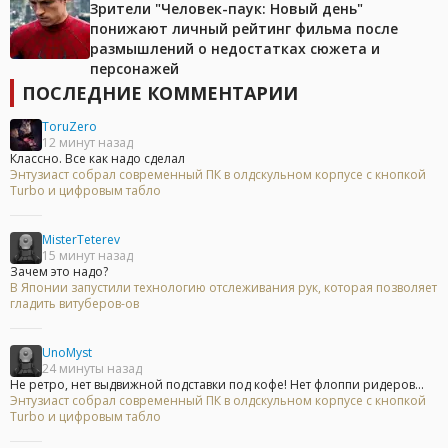
Зрители "Человек-паук: Новый день"
понижают личный рейтинг фильма после
размышлений о недостатках сюжета и
персонажей
ПОСЛЕДНИЕ КОММЕНТАРИИ
ToruZero
12 минут назад
Классно. Все как надо сделал
Энтузиаст собрал современный ПК в олдскульном корпусе с кнопкой
Turbo и цифровым табло
MisterTeterev
15 минут назад
Зачем это надо?
В Японии запустили технологию отслеживания рук, которая позволяет
гладить витуберов-ов
UnoMyst
24 минуты назад
Не ретро, нет выдвижной подставки под кофе! Нет флоппи ридеров...
Энтузиаст собрал современный ПК в олдскульном корпусе с кнопкой
Turbo и цифровым табло