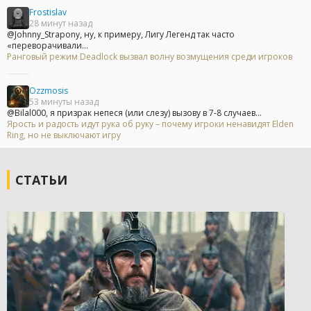
Frostislav
28 минут назад
@Johnny_Strapony, ну, к примеру, Лигу Легенд так часто
«переворачивали...
Ранговый режим Deadlock вызвал волну возмущения среди игроков
Ozzmosis
53 минуты назад
@Bilal000, я призрак непеся (или слезу) вызову в 7-8 случаев...
Ярость и радость идут рука об руку – почему игроки ненавидят Elden
Ring, но не выключают игру
СТАТЬИ