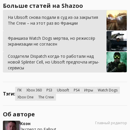
Больше статей на Shazoo
На Ubisoft снова подали в суд из-за закрытия
The Crew – на этот раз во Франции
Франшиза Watch Dogs мертва, но режиссёр
экранизации не согласен
Создатели Dispatch когда-то работали над
новой Splinter Cell, но Ubisoft предпочла игры-
сервисы
ПК
Xbox 360
PS3
Ubisoft
PS4
Игры
Watch Dogs
Тэги:
Xbox One
The Crew
Об авторе
Главный редактор
Коэн
Эксперт по Fallout