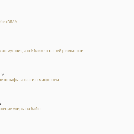
я без DRAM
к антиутопия, а всё ближе к нашей реальности
У...
ые штрафы за плагиат микросхем
..
ьжение Акиры на байке