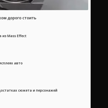
ком дорого стоить
из Mass Effect
исплеях авто
достатках сюжета и персонажей