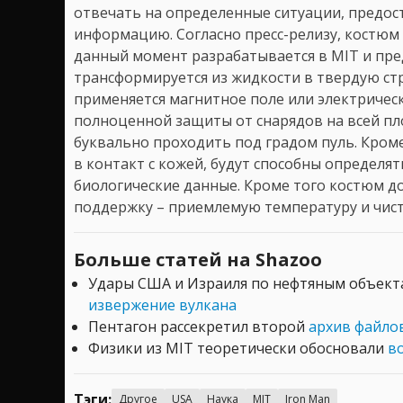
отвечать на определенные ситуации, предос
информацию. Согласно пресс-релизу, костюм
данный момент разрабатывается в MIT и пре
трансформируется из жидкости в твердую ст
применяется магнитное поле или электрическ
полноценной защиты от снарядов на всей пл
буквально проходить под градом пуль. Кроме
в контакт с кожей, будут способны определят
биологические данные. Кроме того костюм д
поддержку – приемлемую температуру и чист
Больше статей на Shazoo
Удары США и Израиля по нефтяным объек
извержение вулкана
Пентагон рассекретил второй
архив файлов
Физики из MIT теоретически обосновали
в
Тэги:
Другое
USA
Наука
MIT
Iron Man