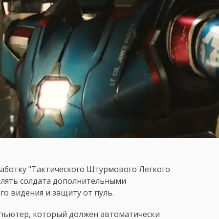
работку "Тактического Штурмового Легкого
елять солдата дополнительными
го видения и защиту от пуль.
пьютер, который должен автоматически