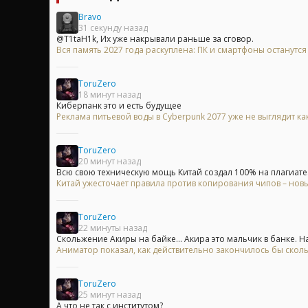
Bravo
31 секунду назад
@T1taH1k, Их уже накрывали раньше за сговор.
Вся память 2027 года раскуплена: ПК и смартфоны останутс
ToruZero
18 минут назад
Киберпанк это и есть будущее
Реклама питьевой воды в Cyberpunk 2077 уже не выглядит ка
ToruZero
20 минут назад
Всю свою техническую мощь Китай создал 100% на плагиате. 
Китай ужесточает правила против копирования чипов – нов
ToruZero
22 минуты назад
Скольжение Акиры на байке... Акира это мальчик в банке. На.
Аниматор показал, как действительно закончилось бы скол
ToruZero
25 минут назад
А что не так с институтом?