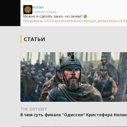
maclex
7 минут назад
Можно и сделать заказ - но зачем? 🤣
Предзаказы GTA 6 исключительно хороши, релиз игры не б
СТАТЬИ
THE ODYSSEY
В чем суть финала "Одиссеи" Кристофера Нолан