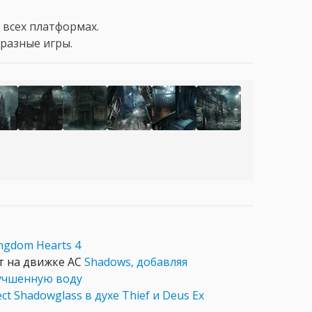
 всех платформах.
о разные игры.
ngdom Hearts 4
ет на движке AC
Shadows, добавляя
лучшенную воду
ect Shadowglass в духе Thief и Deus Ex