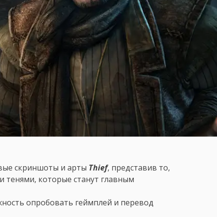
новые скриншоты и арты
Thief
, представив то,
и тенями, которые станут главным
ность опробовать геймплей и перевод