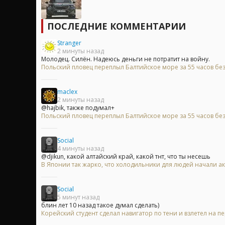
ПОСЛЕДНИЕ КОММЕНТАРИИ
Stranger
2 минуты назад
Молодец. Силён. Надеюсь деньги не потратит на войну.
Польский пловец переплыл Балтийское море за 55 часов без
maclex
2 минуты назад
@hajbik, также подумал+
Польский пловец переплыл Балтийское море за 55 часов без
Social
4 минуты назад
@djikun, какой алтайский край, какой тнт, что ты несешь
В Японии так жарко, что холодильники для людей начали ак
Social
5 минут назад
блин лет 10 назад такое думал сделать)
Корейский студент сделал навигатор по тени и взлетел на пе