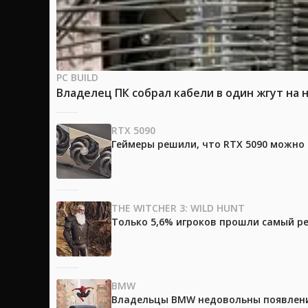
PC BUILD
Владелец ПК собрал кабели в один жгут на 
RTX 5090
Геймеры решили, что RTX 5090 можно 
THE WITCHER 3: WILD HUNT
Только 5,6% игроков прошли самый ре
BMW
Владельцы BMW недовольны появление