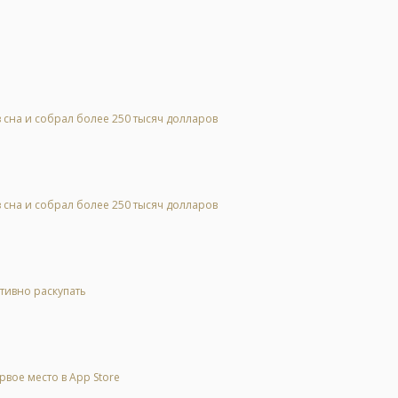
 сна и собрал более 250 тысяч долларов
 сна и собрал более 250 тысяч долларов
тивно раскупать
рвое место в App Store