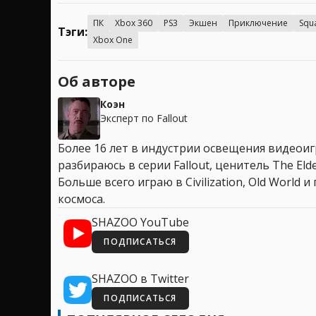
ПК
Xbox 360
PS3
Экшен
Приключение
Squa
Тэги:
Xbox One
Об авторе
Коэн
Эксперт по Fallout
Более 16 лет в индустрии освещения видеоигр
разбираюсь в серии Fallout, ценитель The Elder
Больше всего играю в Civilization, Old World
космоса.
SHAZOO YouTube
ПОДПИСАТЬСЯ
SHAZOO в Twitter
ПОДПИСАТЬСЯ