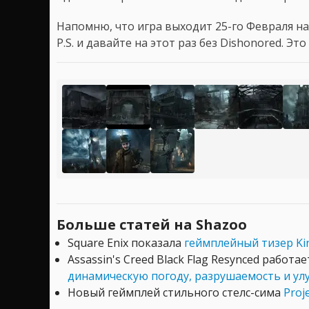
Напомню, что игра выходит 25-го Февраля на
P.S. и давайте на этот раз без Dishonored. Эт
Больше статей на Shazoo
Square Enix показала
геймплейный тизер Ki
Assassin's Creed Black Flag Resynced работа
динамическую погоду, разрушаемость и у
Новый геймплей стильного стелс-сима
Proj