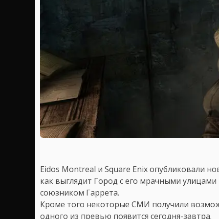
Eidos Montreal и Square Enix опубликовали 
как выглядит Город с его мрачными улицами 
союзником Гаррета.
Кроме того некоторые СМИ получили возмож
одного из превью появится сегодня-завтра.