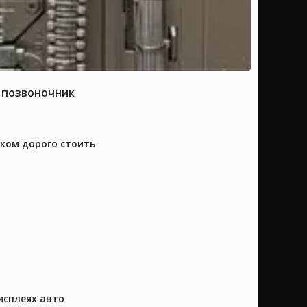
а позвоночник
шком дорого стоить
исплеях авто