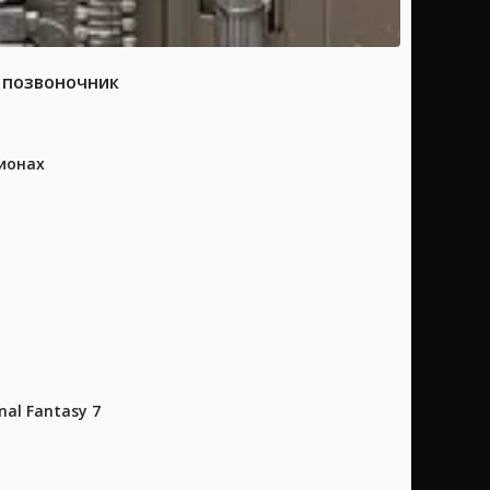
а позвоночник
ионах
al Fantasy 7