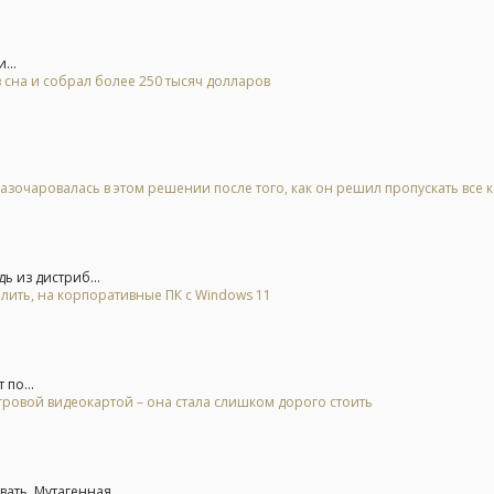
...
 сна и собрал более 250 тысяч долларов
азочаровалась в этом решении после того, как он решил пропускать все 
ь из дистриб...
алить, на корпоративные ПК с Windows 11
 по...
гровой видеокартой – она стала слишком дорого стоить
ть. Мутагенная...