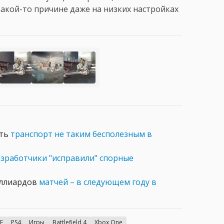
акой-то причине даже на низких настройках
ать
транспорт не таким бесполезным в
зработчики "исправили" спорные
миллиардов
матчей – в следующем году в
E
PS4
Игры
Battlefield 4
Xbox One