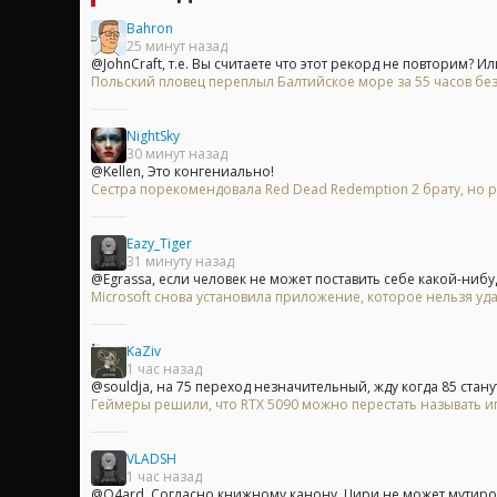
Bahron
25 минут назад
@JohnCraft, т.е. Вы считаете что этот рекорд не повторим? Или
Польский пловец переплыл Балтийское море за 55 часов без
NightSky
30 минут назад
@Kellen, Это конгениально!
Сестра порекомендовала Red Dead Redemption 2 брату, но р
Eazy_Tiger
31 минуту назад
@Egrassa, если человек не может поставить себе какой-нибуд
Microsoft снова установила приложение, которое нельзя уд
KaZiv
1 час назад
@souldja, на 75 переход незначительный, жду когда 85 станут
Геймеры решили, что RTX 5090 можно перестать называть и
VLADSH
1 час назад
@Q4ard, Согласно книжному канону, Цири не может мутирова