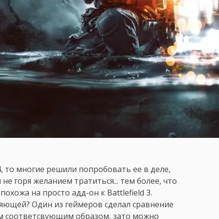
 4, то многие решили попробовать ее в деле,
не горя желанием тратиться... тем более, что
охожа на просто адд-он к Battlefield 3.
ляющей? Один из геймеров сделал сравнение
мым соответсвующим образом, зато можно