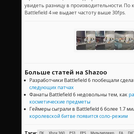
увидеть разницу в производительности. По к
Battlefield 4 не выдает частоту выше 30fps.
Больше статей на Shazoo
Разработчики Battlefield 6 пообещали сдел
следующих патчах
Фанаты Battlefield 6 недовольны тем, как
ра
косметические предметы
Геймеры сыграли в Battlefield 6 более 1.7 
королевской битве появится соло-режим
Тэги:
ПК
Xbox 360
PS3
FPS
Мультиплеер
EA
DIC