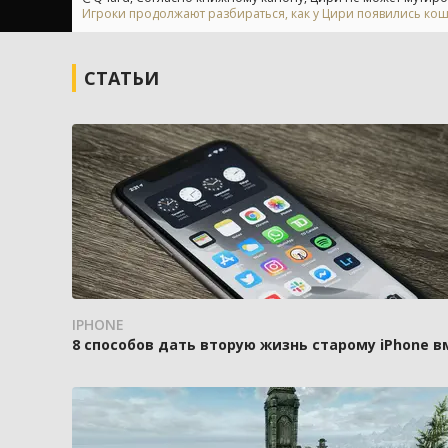
Игроки продолжают разбираться, как у Цири появились кошач
СТАТЬИ
IPHONE
8 способов дать вторую жизнь старому iPhone 