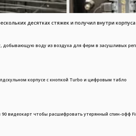
нескольких десятках стяжек и получил внутри корпус
у, добывающую воду из воздуха для ферм в засушливых рег
олдскульном корпусе с кнопкой Turbo и цифровым табло
 90 видеокарт чтобы расшифровать утерянный спин-офф Fin