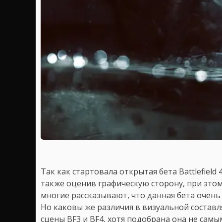
Так как стартовала открытая бета Battlefield
также оценив графическую сторону, при этом 
многие рассказывают, что данная бета очень п
Но каковы же различия в визуальной состав
сцены BF3 и BF4, хотя подобрана она не са