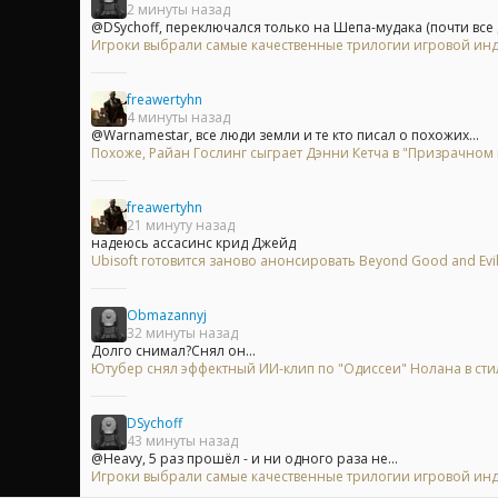
2 минуты назад
@DSychoff, переключался только на Шепа-мудака (почти все д
Игроки выбрали самые качественные трилогии игровой индуст
freawertyhn
4 минуты назад
@Warnamestar, все люди земли и те кто писал о похожих...
Похоже, Райан Гослинг сыграет Дэнни Кетча в "Призрачном
freawertyhn
21 минуту назад
надеюсь ассасинс крид Джейд
Ubisoft готовится заново анонсировать Beyond Good and Evi
Obmazannyj
32 минуты назад
Долго снимал?Снял он...
Ютубер снял эффектный ИИ-клип по "Одиссеи" Нолана в сти
DSychoff
43 минуты назад
@Heavy, 5 раз прошёл - и ни одного раза не...
Игроки выбрали самые качественные трилогии игровой индуст