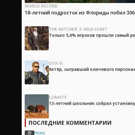
WORLD RECORD
18-летний подросток из Флориды побил 30
THE WITCHER 3: WILD HUNT
Только 5,6% игроков прошли самый ре
GTA VI
Актёр, сыгравший ключевого персонажа
CLIMATE
13-летний школьник собрал установк
ПОСЛЕДНИЕ КОММЕНТАРИИ
Heavy