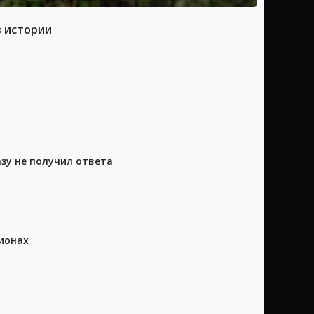
в истории
азу не получил ответа
ионах