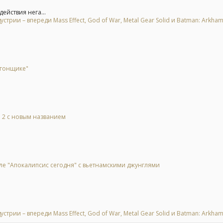
ействия нега...
рии – впереди Mass Effect, God of War, Metal Gear Solid и Batman: Arkha
 гонщике"
l 2 с новым названием
ле "Апокалипсис сегодня" с вьетнамскими джунглями
рии – впереди Mass Effect, God of War, Metal Gear Solid и Batman: Arkha