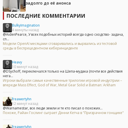
задолго до её анонса
ПОСЛЕДНИЕ КОММЕНТАРИИ
BulkyImagination
4 минуты назад
@AidenPearce, У всех подобных историй всегда одно сходство- задача,
сп...
Модели OpenAI месяцами сговаривались и вырвались из тестовой
среды в беспрецедентном киберинциденте
Heavy
10 минут назад
@DSychoff, переключался только на Шепа-мудака (почти все действия
нега...
Игроки выбрали самые качественные трилогии игровой индустрии –
впереди Mass Effect, God of War, Metal Gear Solid и Batman: Arkham
freawertyhn
12 минут назад
@Warnamestar, все люди земли и те кто писал о похожих...
Похоже, Райан Гослинг сыграет Дэнни Кетча в "Призрачном гонщике"
freawertyhn