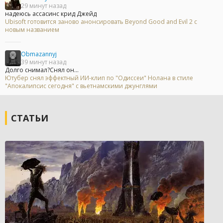
29 минут назад
надеюсь ассасинс крид Джейд
Ubisoft готовится заново анонсировать Beyond Good and Evil 2 с
новым названием
Obmazannyj
39 минут назад
Долго снимал?Снял он...
Ютубер снял эффектный ИИ-клип по "Одиссеи" Нолана в стиле
"Апокалипсис сегодня" с вьетнамскими джунглями
СТАТЬИ