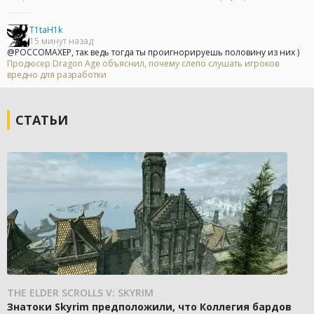
T1taH1k
15 минут назад
@POCCOMAXEP, так ведь тогда ты проигнорируешь половину из них )
Продюсер Dragon Age объяснил, почему слепо слушать игроков
вредно для разработки
СТАТЬИ
THE ELDER SCROLLS V: SKYRIM
Знатоки Skyrim предположили, что Коллегия бардов