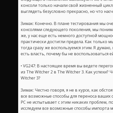
консоли только начали свой жизненный цикл.
выглядеть безусловно прекрасно, но что нас
Зимак: Конечно. В плане тестирования мы оч
консолями следующего поколения, мы понима
же, у нас еще есть немного доступной мощно
практически достигли предела. Как только 
тогда сразу же воспользуемся этим. Я думаю,
есть власть, почему бы не воспользоваться е
• VG247: В настоящее время вы ведете перего
из The Witcher 2 в The Witcher 3. Как успехи?
Witcher 3?
Зимак: Честно говоря, я не в курсе, как обст
все возможные способы для переноса ваших со
PC не испытывает с этим никаких проблем, п
исследуем все возможные способы импорта ме