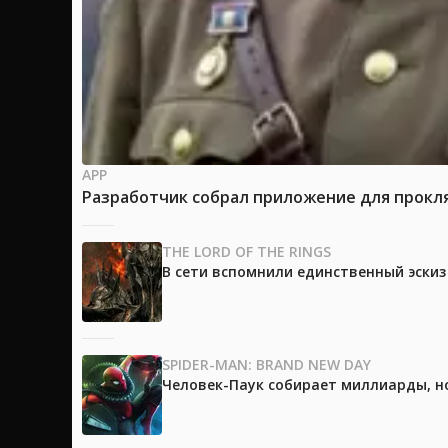
APP
Разработчик собрал приложение для прокля
THE LORD OF THE RINGS
В сети вспомнили единственный эски
SPIDER-MAN: BRAND NEW DAY
Человек-Паук собирает миллиарды, но