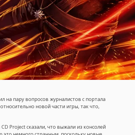
тил на пару вопросов журналистов с портала
относительно новой части игры, так что,
CD Project сказали, что выжали из консолей
ю это немного странным, поскольку новые