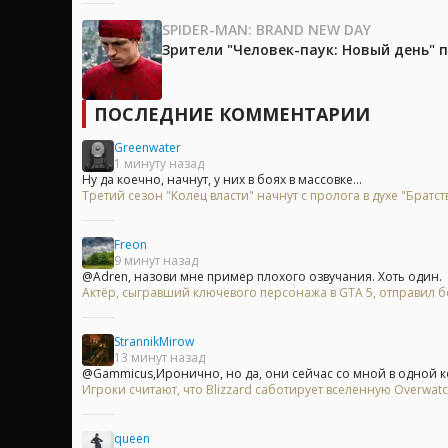
SPIDER-MAN: BRAND NEW DAY
Зрители "Человек-паук: Новый день"
ПОСЛЕДНИЕ КОММЕНТАРИИ
Greenwater
1 минуту назад
Ну да коечно, начнут, у них в боях в массовке...
Третий сезон "Колец власти" начнут с пролога в духе "Братст
Freon
9 минут назад
@Adren, назови мне пример плохого озвучания. Хоть один.
Актёр, сыгравший ключевого персонажа в GTA 5, отправил бо
StrannikMirow
13 минут назад
@Gammicus,Иронично, но да, они сейчас со мной в одной ком
Игроки считают, что Blizzard саботирует вселенную Overwa
queen