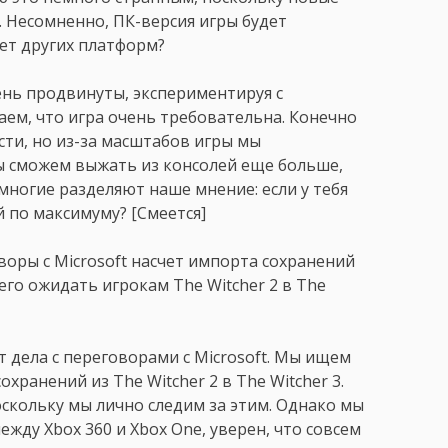
 Несомненно, ПК-версия игры будет
чет других платформ?
ень продвинуты, экспериментируя с
ем, что игра очень требовательна. Конечно
сти, но из-за масштабов игры мы
мы сможем выжать из консолей еще больше,
 многие разделяют наше мнение: если у тебя
й по максимуму? [Смеется]
воры с Microsoft насчет импорта сохранений
 Чего ожидать игрокам The Witcher 2 в The
оят дела с переговорами с Microsoft. Мы ищем
хранений из The Witcher 2 в The Witcher 3.
оскольку мы лично следим за этим. Однако мы
жду Xbox 360 и Xbox One, уверен, что совсем