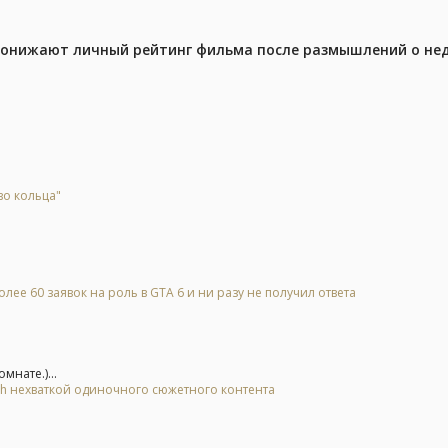
 понижают личный рейтинг фильма после размышлений о не
во кольца"
лее 60 заявок на роль в GTA 6 и ни разу не получил ответа
нате.)...
tch нехваткой одиночного сюжетного контента