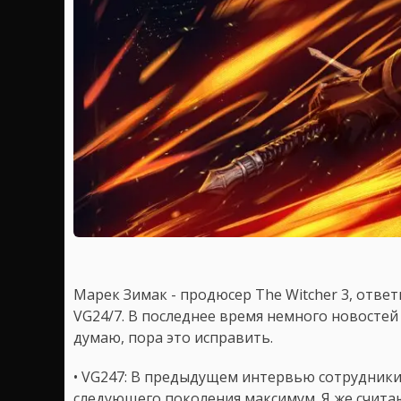
Марек Зимак - продюсер The Witcher 3, отве
VG24/7. В последнее время немного новостей 
думаю, пора это исправить.
• VG247: В предыдущем интервью сотрудники 
следующего поколения максимум. Я же счита