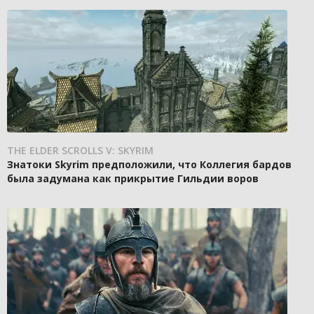
THE ELDER SCROLLS V: SKYRIM
Знатоки Skyrim предположили, что Коллегия бардов
была задумана как прикрытие Гильдии воров