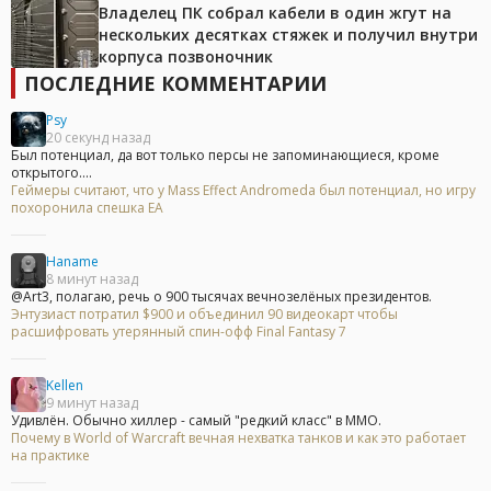
Владелец ПК собрал кабели в один жгут на
нескольких десятках стяжек и получил внутри
корпуса позвоночник
ПОСЛЕДНИЕ КОММЕНТАРИИ
Psy
20 секунд назад
Был потенциал, да вот только персы не запоминающиеся, кроме
открытого....
Геймеры считают, что у Mass Effect Andromeda был потенциал, но игру
похоронила спешка EA
Haname
8 минут назад
@Art3, полагаю, речь о 900 тысячах вечнозелёных президентов.
Энтузиаст потратил $900 и объединил 90 видеокарт чтобы
расшифровать утерянный спин-офф Final Fantasy 7
Kellen
9 минут назад
Удивлён. Обычно хиллер - самый "редкий класс" в ММО.
Почему в World of Warcraft вечная нехватка танков и как это работает
на практике