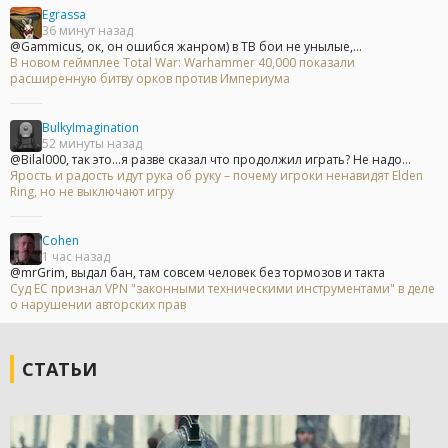
Egrassa
36 минут назад
@Gammicus, ок, он ошибся жанром) в ТВ бои не унылые,...
В новом геймплее Total War: Warhammer 40,000 показали
расширенную битву орков против Империума
BulkyImagination
52 минуты назад
@Bilal000, так это...я разве сказал что продолжил играть? Не надо...
Ярость и радость идут рука об руку – почему игроки ненавидят Elden
Ring, но не выключают игру
Cohen
1 час назад
@mrGrim, выдал бан, там совсем человек без тормозов и такта
Суд ЕС признал VPN "законными техническими инструментами" в деле
о нарушении авторских прав
СТАТЬИ