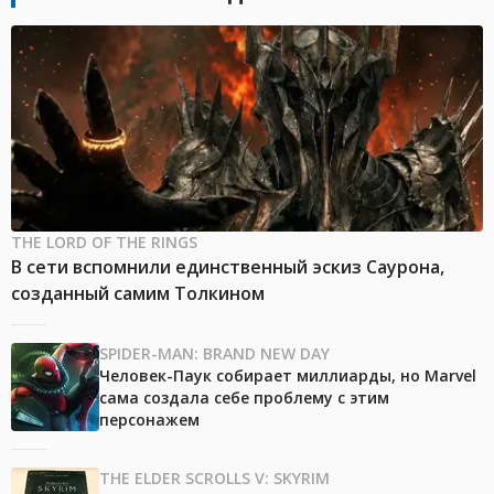
THE LORD OF THE RINGS
В сети вспомнили единственный эскиз Саурона,
созданный самим Толкином
SPIDER-MAN: BRAND NEW DAY
Человек-Паук собирает миллиарды, но Marvel
сама создала себе проблему с этим
персонажем
THE ELDER SCROLLS V: SKYRIM