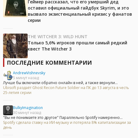
Геймер рассказал, что его умерший дед
оставил официальный гайдбук Skyrim, и это
вызвало экзистенциальный кризис у фанатов
серии
THE WITCHER 3: WILD HUNT
Только 5,6% игроков прошли самый редкий
квест The Witcher 3
ПОСЛЕДНИЕ КОММЕНТАРИИ
AndrewVishnevsky
5 минут назад
Лучше бы включили обратно онлайн в ней, а также вернули...
Ubisoft раздаёт Ghost Recon Future Soldier на ПК до 13 августа в честь
25-летия серии
BulkyImagination
30 минут назад
"Вы не понимаете это другое" Параллельно Spotify намеренно...
Spotify сделала ставку на ИИ-музыку и потеряла 8% капитализации за
день