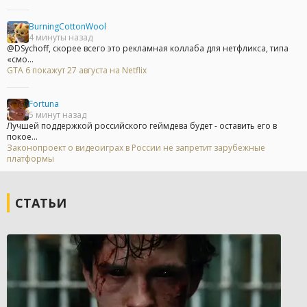
BurningCottonWool
4 минуты назад
@DSychoff, скорее всего это рекламная коллаба для нетфликса, типа
«смо...
GTA 6 покажут 27 августа на Netflix
Fortuna
5 минут назад
Лучшей поддержкой российского геймдева будет - оставить его в
покое...
Законопроект о видеоиграх в России не запретит зарубежные
платформы
СТАТЬИ