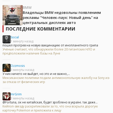
BMW
Владельцы BMW недовольны появлением
рекламы "Человек-паук: Новый день" на
центральных дисплеях авто
ПОСЛЕДНИЕ КОММЕНТАРИИ
Social
1 минуту назад
пошел прогрев на новую вакцинацию от инопланетного грипа
Учёные считают, что обнаружили более 20 гигантских НЛО и
предположили наличие базы на Луне
Ozzmosis
3 минуты назад
У них ничего не выйдет, но это и не важно,...
Мексиканские политики подали антимонопольную жалобу на Sony из-
за отказа от физических игр
mrGrim
3 минуты назад
@Fortuna, ок не китайская, будет зроблено в україні. так даже...
Кейпоп-звезду раскритиковали за то, что она вскрыла дорогую
карточку Pokemon и приложила к лицу