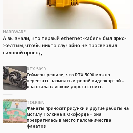
HARDWARE
А вы знали, что первый ethernet-кабель был ярко-
жёлтым, чтобы никто случайно не просверлил
силовой провод
RTX 5090
Геймеры решили, что RTX 5090 можно
перестать называть игровой видеокартой –
она стала слишком дорого стоить
TOLKIEN
Фанаты приносят рисунки и другие работы на
могилу Толкина в Оксфорде – она
превратилась в место паломничества
фанатов