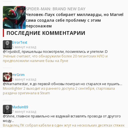
SPIDER-MAN: BRAND NEW DAY
Человек-Паук собирает миллиарды, но Marvel
сама создала себе проблему с этим
персонажем
ПОСЛЕДНИЕ КОММЕНТАРИИ
ErrorText
5 минут назад
@1nJusticE, пришельцы посмотрели, посмеялись и улетели :D
Учёные считают, что обнаружили более 20 гигантских НЛО и
предположили наличие базы на Луне
mrGrim
5 минут назад
@Warnamestar, я до первой обновы поиграл но старался не пушить...
Moonlighter 2 выходит из раннего доступа 2 сентября, стартовала
раздача оригинала в Steam
Maduin89
7 минут назад
@Shine, главное правильно не вздумай вставлять провода от другого
моду...
Владелец ПК собрал кабели в один жгут на нескольких десятках стяжек