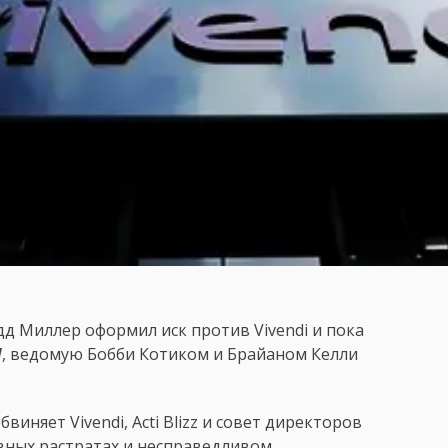
д Миллер оформил иск против Vivendi и пока
d
, ведомую Бобби Котиком и Брайаном Келли
иняет Vivendi, Acti Blizz и совет директоров
вных растратах и несправедливом