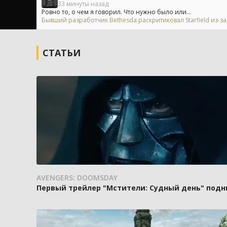
33 минуты назад
Ровно то, о чем я говорил. Что нужно было или...
Бывший разработчик Bethesda раскритиковал Starfield из-
СТАТЬИ
AVENGERS: DOOMSDAY
Первый трейлер "Мстители: Судный день" подн