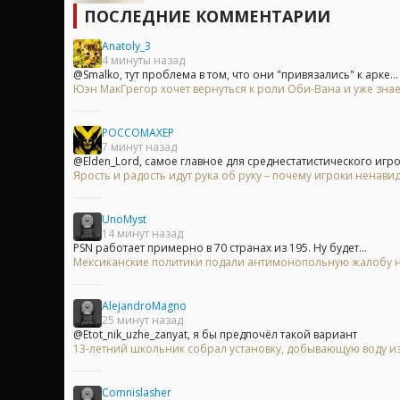
ПОСЛЕДНИЕ КОММЕНТАРИИ
Anatoly_3
4 минуты назад
@Smalko, тут проблема в том, что они "привязались" к арке...
Юэн МакГрегор хочет вернуться к роли Оби-Вана и уже знае
POCCOMAXEP
7 минут назад
@Elden_Lord, самое главное для среднестатистического игрок
Ярость и радость идут рука об руку – почему игроки ненавид
UnoMyst
14 минут назад
PSN работает примерно в 70 странах из 195. Ну будет...
Мексиканские политики подали антимонопольную жалобу на 
AlejandroMagno
25 минут назад
@Etot_nik_uzhe_zanyat, я бы предпочёл такой вариант
13-летний школьник собрал установку, добывающую воду из
Comnislasher