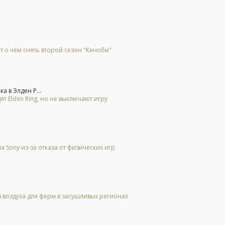
т о чём снять второй сезон "Кеноби"
а в Элден Р...
ят Elden Ring, но не выключают игру
Sony из-за отказа от физических игр
 воздуха для ферм в засушливых регионах