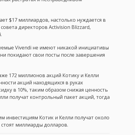
жает $17 миллиардов, настолько нуждается в
совета директоров Activision Blizzard,
.
уемые Vivendi не имеют никакой инициативы
 они покидают свои посты после завершения
аже 172 миллионов акций Котику и Келли
нности акций находящихся в руках
скидку в 10%, таким образом снижая ценность
елли получат контрольный пакет акций, тогда
им инвестициям Котик и Келли получат около
 стоят миллиарды долларов.