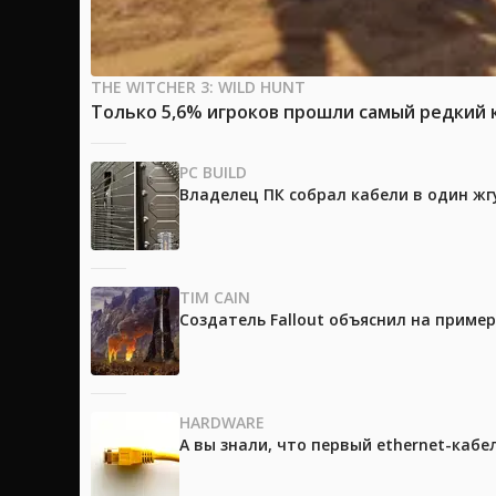
THE WITCHER 3: WILD HUNT
Только 5,6% игроков прошли самый редкий к
PC BUILD
Владелец ПК собрал кабели в один жг
TIM CAIN
Создатель Fallout объяснил на приме
HARDWARE
А вы знали, что первый ethernet-каб