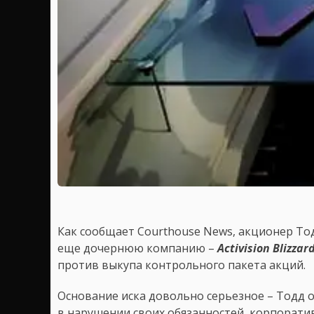
Как сообщает Courthouse News, акционер Тод
еще дочернюю компанию –
Activision Blizzar
против выкупа контрольного пакета акций.
Основание иска довольно серьезное – Тодд обв
в нарушении своих обязанностей, корпорати