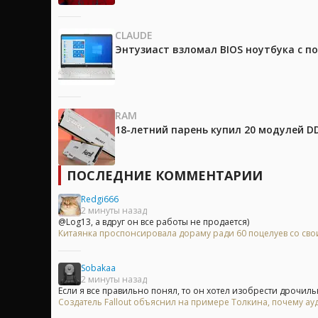
CLAUDE
Энтузиаст взломал BIOS ноутбука с п
RAM
18-летний парень купил 20 модулей D
ПОСЛЕДНИЕ КОММЕНТАРИИ
Redgi666
2 минуты назад
@Log13, а вдруг он все работы не продается)
Китаянка проспонсировала дораму ради 60 поцелуев со с
Sobakaa
2 минуты назад
Если я все правильно понял, то он хотел изобрести дрочильн
Создатель Fallout объяснил на примере Толкина, почему ау