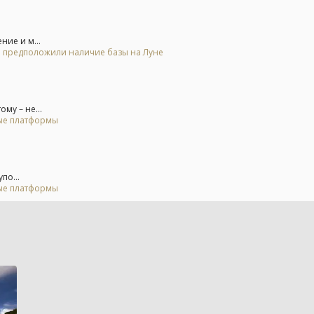
ние и м...
 и предположили наличие базы на Луне
му – не...
ные платформы
по...
ные платформы