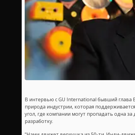
В интервью с GU International бывший глава 
природа индустрии, которая поддерживается 
угол, где компании могут пропадать одна за 
разработку.
"Нами движет верхушка из 50-ти. Инди-движе