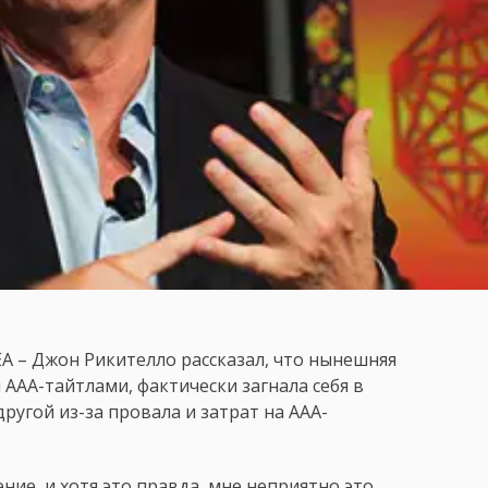
EA – Джон Рикителло рассказал, что нынешняя
AAA-тайтлами, фактически загнала себя в
другой из-за провала и затрат на AAA-
ние, и хотя это правда, мне неприятно это