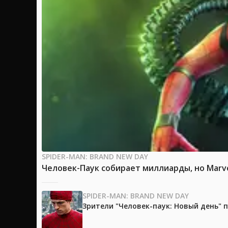
SPIDER-MAN: BRAND NEW DAY
Человек-Паук собирает миллиарды, но Marv
SPIDER-MAN: BRAND NEW DAY
Зрители "Человек-паук: Новый день"