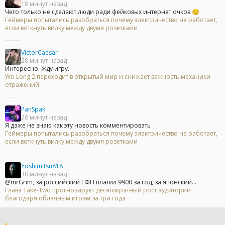
18 минут назад
Чего только не сделают люди ради фейковых интернет очков 😏
Геймеры попытались разобраться почему электричество не работает,
если воткнуть вилку между двумя розетками
VictorCaesar
28 минут назад
Интересно. Жду игру.
Wo Long 2 переходит в открытый мир и снижает важность механики
отражений
PanSpak
28 минут назад
Я даже не знаю как эту новость комментировать
Геймеры попытались разобраться почему электричество не работает,
если воткнуть вилку между двумя розетками
Yoshimitsu818
30 минут назад
@mrGrim, за российский ГФН платил 9900 за год, за японский...
Глава Take-Two прогнозирует десятикратный рост аудитории
благодаря облачным играм за три года