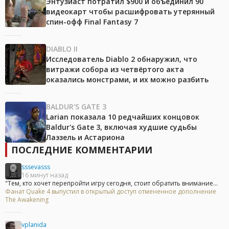
Энтузиаст потратил $900 и объединил 90
видеокарт чтобы расшифровать утерянный
спин-офф Final Fantasy 7
DIABLO II
Исследователь Diablo 2 обнаружил, что
витражи собора из четвёртого акта
оказались монстрами, и их можно разбить
BALDUR'S GATE 3
Larian показала 10 редчайших концовок
Baldur's Gate 3, включая худшие судьбы
Лаэзель и Астариона
ПОСЛЕДНИЕ КОММЕНТАРИИ
sssevasss
16 минут назад
"Тем, кто хочет перепройти игру сегодня, стоит обратить внимание...
Фанат Quake 4 выпустил в открытый доступ отмененное дополнение
The Awakening
vplanida