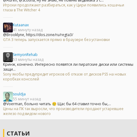
@Adren, @Scotina, ну не знаю, не помню ведьмака 3 с...
Игроки продолжают разбираться, как у Цири появились кошачьи
глаза в The Witcher 4
Kutaanax
41 минуту назад
@Brooklyne, https://dos.zone/ru/regta3/
GTA 3 теперь запускается прямо в браузере без установки
SemyonRehab
53 минуты назад
Кринж, конечно. Интересно появятся ли пиратские диски или системы
защи...
Sony якобы предупредит игроков об отказе от дисков PS5 на новых
коробках консолей
souldja
55 минут назад
@Voerman, больно читать 🥲 Щас бы 64 ставил точно бы,...
Цены на ПК так выросли, что производители продают устаревшее
железо под видом нового
СТАТЬИ