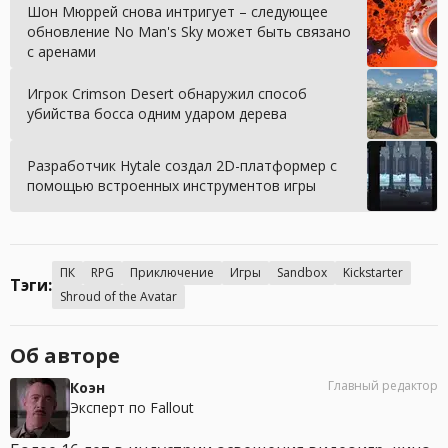
Шон Мюррей снова интригует – следующее
обновление No Man's Sky может быть связано
с аренами
Игрок Crimson Desert обнаружил способ
убийства босса одним ударом дерева
Разработчик Hytale создал 2D-платформер с
помощью встроенных инструментов игры
ПК
RPG
Приключение
Игры
Sandbox
Kickstarter
Тэги:
Shroud of the Avatar
Об авторе
Главный редактор
Коэн
Эксперт по Fallout