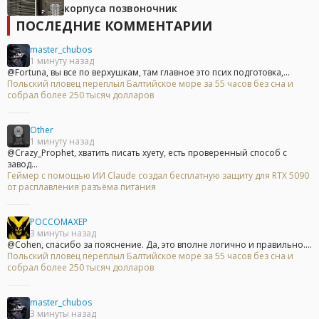
корпуса позвоночник
ПОСЛЕДНИЕ КОММЕНТАРИИ
master_chubos
1 минуту назад
@Fortuna, вы все по верхушкам, там главное это псих подготовка,...
Польский пловец переплыл Балтийское море за 55 часов без сна и
собрал более 250 тысяч долларов
Other
1 минуту назад
@Crazy_Prophet, хватить писать хуету, есть проверенный способ с
завод...
Геймер с помощью ИИ Claude создал бесплатную защиту для RTX 5090
от расплавления разъёма питания
POCCOMAXEP
3 минуты назад
@Cohen, спасибо за пояснение. Да, это вполне логично и правильно....
Польский пловец переплыл Балтийское море за 55 часов без сна и
собрал более 250 тысяч долларов
master_chubos
3 минуты назад