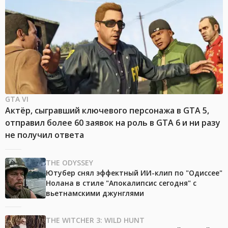
GTA VI
Актёр, сыгравший ключевого персонажа в GTA 5,
отправил более 60 заявок на роль в GTA 6 и ни разу
не получил ответа
THE ODYSSEY
Ютубер снял эффектный ИИ-клип по "Одиссее"
Нолана в стиле "Апокалипсис сегодня" с
вьетнамскими джунглями
THE WITCHER 3: WILD HUNT