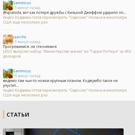
Gammicus
15 минут назад
@vplanida, вот как потеря дружбы с Килькой Джеффом ударило по...
Хидео Кодзима готов пересмотреть "Одиссею" Нолана в кинотеатре
США еще несколько раз
yaarche
15 минут назад
Прогреваемся. не стесняемся
LEGO выпустит набор "Министерство магии" из "Гарри Поттера" за 450
долларов
Gammicus
16 минут назад
видимо там чьи-то ножки крупным планом. Коджумбо такое не
упустит...
Хидео Кодзима готов пересмотреть "Одиссею" Нолана в кинотеатре
США еще несколько раз
СТАТЬИ