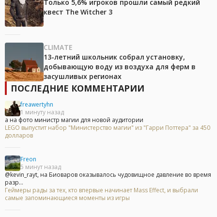
Только 5,6% игроков прошли самый редкий
квест The Witcher 3
CLIMATE
13-летний школьник собрал установку,
добывающую воду из воздуха для ферм в
засушливых регионах
ПОСЛЕДНИЕ КОММЕНТАРИИ
freawertyhn
1 минуту назад
а на фото министр магии для новой аудитории
LEGO выпустит набор "Министерство магии" из "Гарри Поттера" за 450
долларов
Freon
5 минут назад
@kevin_rayt, на Биоваров оказывалось чудовищное давление во время
разр...
Геймеры рады за тех, кто впервые начинает Mass Effect, и выбрали
самые запоминающиеся моменты из игры