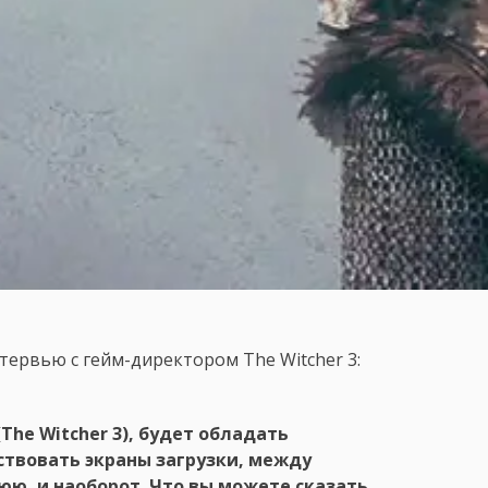
нтервью с гейм-директором The Witcher 3:
(The Witcher 3), будет обладать
тствовать экраны загрузки, между
ю, и наоборот. Что вы можете сказать,