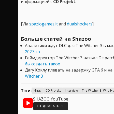
информацией с
CD Projekt.
[Via
spaziogames.it
and
dualshockers
]
Больше статей на Shazoo
Аналитики ждут DLC для The Witcher 3 в ма
2027-го
Геймдиректор The Witcher 3 назвал Dispat
бы создать такое
Дагу Коклу плевать на задержку GTA 6 и на
Witcher 3
Тэги:
Игры
CD Projekt
Interview
The Witcher 3: Wild H
SHAZOO YouTube
ПОДПИСАТЬСЯ