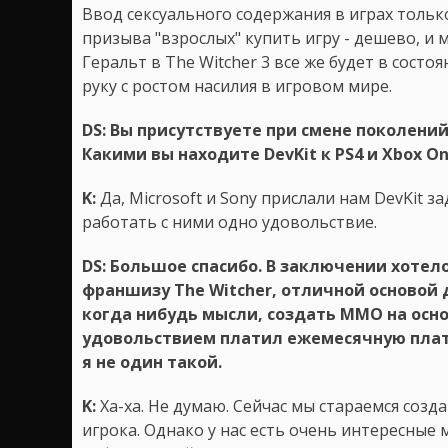
Ввод сексуального содержания в играх толь
призыва "взрослых" купить игру - дешево, и 
Геральт в The Witcher 3 все же будет в сост
руку с ростом насилия в игровом мире.
DS: Вы присутствуете при смене поколений
Какими вы находите DevKit к PS4 и Xbox 
K:
Да, Microsoft и Sony прислали нам DevKit з
работать с ними одно удовольствие.
DS: Большое спасибо. В заключении хотел
франшизу The Witcher, отличной основой 
когда нибудь мысли, создать ММО на основ
удовольствием платил ежемесячную плату 
я не один такой.
K:
Ха-ха. Не думаю. Сейчас мы стараемся созд
игрока. Однако у нас есть очень интересные 