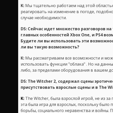
K:
Мы тщательно работаем над этой областью
реагировать на изменение в погоде, подобн
случае необходимости.
DS: Сейчас идет множество разговоров на
главных особенностей Xbox One, и PS4 воз
Будите ли вы использовать эти возможнос
ли вы такую возможность?
К:
Mы рассматриваем все возможности и може
использовать функции "облака" . Но на данн
либо, за пределами оборудования в вашем д
DS: The Witcher 2, содержал сцены эротич
присутствовать взрослые сцены и в The Wi
K:
The Witcher, была взрослой игрой, не из за
эта была игра для взрослых, поскольку было
борьбы, социального неравенства и войны. П