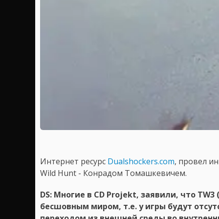
Интернет ресурс
Dualshockers.com
, провел и
Wild Hunt - Конрадом Томашкевичем.
DS: Многие в CD Projekt, заявили, что TW3 
бесшовным миром, т.е. у игры будут отсу
переходом из внешней среды во внутренню