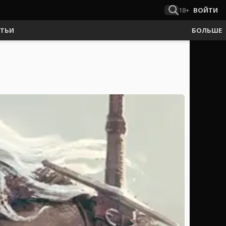
18+
ВОЙТИ
АТЬИ
БОЛЬШЕ