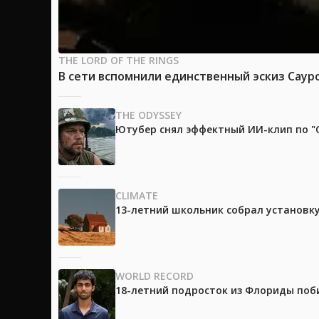
THE LORD OF THE RINGS
В сети вспомнили единственный эскиз Саур
THE ODYSSEY
Ютубер снял эффектный ИИ-клип по "О
CLIMATE
13-летний школьник собрал установк
WORLD RECORD
18-летний подросток из Флориды поб