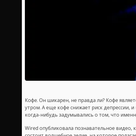
Кофе. Он шикарен, не правда ли? Кофе являет
утром. А еще кофе снижает риск депрессии, и
когда-нибудь задумывались о том, что именн
Wired опубликовала познавательное видео, к
состоит волшебное зелие, на которое полага