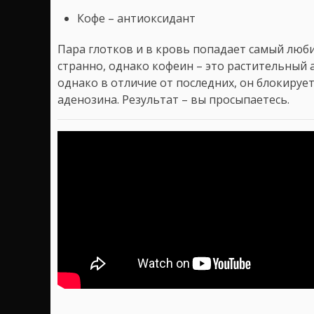
Кофе – антиоксидант
Пара глотков и в кровь попадает самый люби
странно, однако кофеин – это растительный 
однако в отличие от последних, он блокируе
аденозина. Результат – вы просыпаетесь.