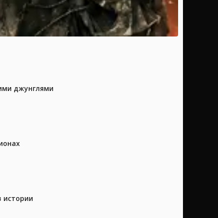
кими джунглями
ионах
в истории