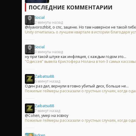
ПОСЛЕДНИЕ КОММЕНТАРИИ
Social
2 минуты назад
@ilyavorozhbit, о спс, заценю. Но там наверное не такой гибк
Unity отчиталась о лучшем квартале в истории благодаря у
Social
3 минуты назад
ну при такой штуке как инфляция, с каждым годом это...
"Одиссея" вывела Кристофера Нолана в топ-3 самых кассов
Zaibatsu88
6 минут назад
Один раз дал, вернули в говно убитый диск, больше не...
Пожилые геймеры рассказали о грустных случаях, когда одал
Zaibatsu88
7 минут назад
@Cohen, умер на эсвэоу
Пожилые геймеры рассказали о грустных случаях, когда одал
Adren