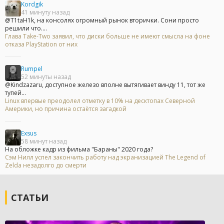
Kordgik
41 минуту назад
@T1taH1k, на консолях огромный рынок вторички. Сони просто
решили что....
Глава Take-Two заявил, что диски больше не имеют смысла на фоне
отказа PlayStation от них
Rumpel
52 минуты назад
@Kindzazaru, доступное железо вполне вытягивает винду 11, тот же
тупей...
Linux впервые преодолел отметку в 10% на десктопах Северной
Америки, но причина остаётся загадкой
Exsus
58 минут назад
На обложке кадр из фильма "Бараны" 2020 года?
Сэм Нилл успел закончить работу над экранизацией The Legend of
Zelda незадолго до смерти
СТАТЬИ