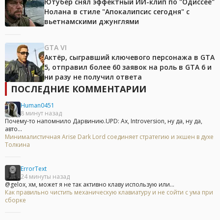
Ютубер снял эффектный ИИ-клип по "Одиссее"
Нолана в стиле "Апокалипсис сегодня" с
вьетнамскими джунглями
GTA VI
Актёр, сыгравший ключевого персонажа в GTA
5, отправил более 60 заявок на роль в GTA 6 и
ни разу не получил ответа
ПОСЛЕДНИЕ КОММЕНТАРИИ
Human0451
8 минут назад
Почему-то напомнило Дарвинию.UPD: Ах, Introversion, ну да, ну да,
авто...
Минималистичная Arise Dark Lord соединяет стратегию и экшен в духе
Толкина
ErrorText
24 минуты назад
@gelox, хм, может я не так активно клаву использую или...
Как правильно чистить механическую клавиатуру и не сойти с ума при
сборке