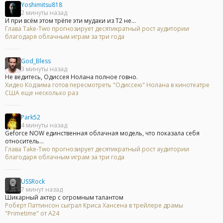
Yoshimitsu818
2 минуты назад
И при всём этом трёпе эти мудаки из Т2 не...
Глава Take-Two прогнозирует десятикратный рост аудитории
благодаря облачным играм за три года
God_Bless
3 минуты назад
Не ведитесь, Одиссея Нолана полное говно.
Хидео Кодзима готов пересмотреть "Одиссею" Нолана в кинотеатре
США еще несколько раз
Park52
4 минуты назад
Geforce NOW единственная облачная модель, что показала себя
относитель...
Глава Take-Two прогнозирует десятикратный рост аудитории
благодаря облачным играм за три года
USSRock
7 минут назад
Шикарный актер с огромным талантом
Роберт Паттинсон сыграл Криса Хансена в трейлере драмы
"Primetime" от A24