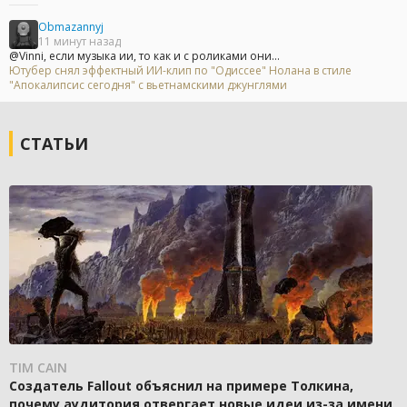
Obmazannyj
11 минут назад
@Vinni, если музыка ии, то как и с роликами они...
Ютубер снял эффектный ИИ-клип по "Одиссее" Нолана в стиле
"Апокалипсис сегодня" с вьетнамскими джунглями
СТАТЬИ
TIM CAIN
Создатель Fallout объяснил на примере Толкина,
почему аудитория отвергает новые идеи из-за имени