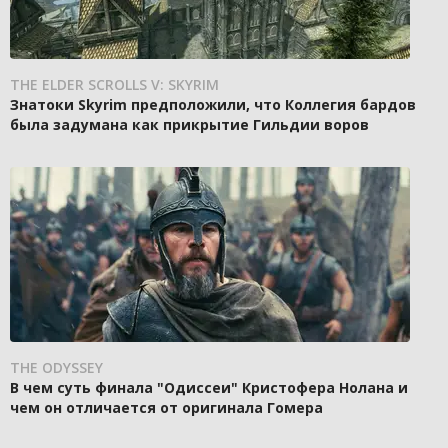
THE ELDER SCROLLS V: SKYRIM
Знатоки Skyrim предположили, что Коллегия бардов
была задумана как прикрытие Гильдии воров
THE ODYSSEY
В чем суть финала "Одиссеи" Кристофера Нолана и
чем он отличается от оригинала Гомера