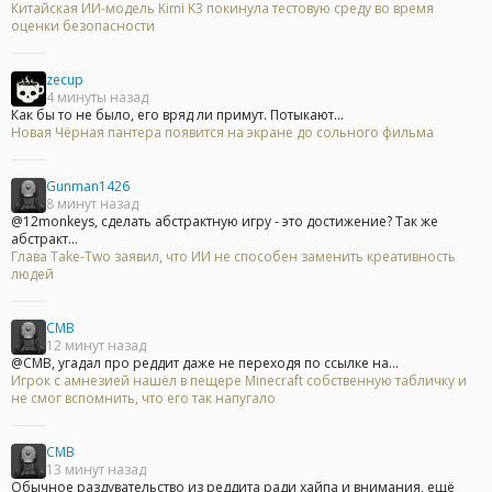
Китайская ИИ-модель Kimi K3 покинула тестовую среду во время
оценки безопасности
zecup
4 минуты назад
Как бы то не было, его вряд ли примут. Потыкают...
Новая Чёрная пантера появится на экране до сольного фильма
Gunman1426
8 минут назад
@12monkeys, сделать абстрактную игру - это достижение? Так же
абстракт...
Глава Take-Two заявил, что ИИ не способен заменить креативность
людей
CMB
12 минут назад
@CMB, угадал про реддит даже не переходя по ссылке на...
Игрок с амнезией нашёл в пещере Minecraft собственную табличку и
не смог вспомнить, что его так напугало
CMB
13 минут назад
Обычное раздувательство из реддита ради хайпа и внимания, ещё