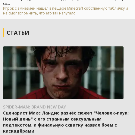
со...
Игрок с амнезией нашёл в пещере Minecraft собственную табличку и
не смог вспомнить, что его так напугало
СТАТЬИ
SPIDER-MAN: BRAND NEW DAY
Сценарист Макс Ландис разнёс сюжет "Человек-паук:
Новый день" с его странным сексуальным
подтекстом, а финальную схватку назвал боем с
каскадёрами