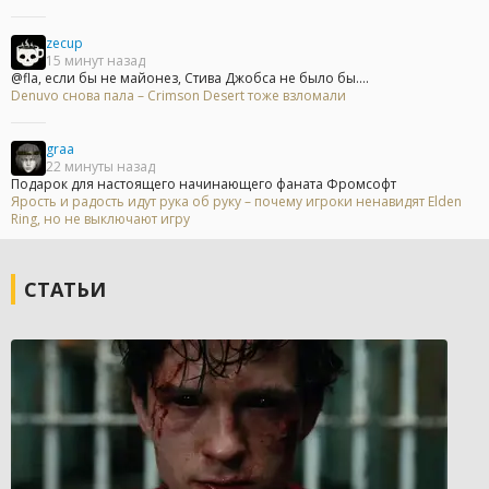
zecup
15 минут назад
@fla, если бы не майонез, Стива Джобса не было бы....
Denuvo снова пала – Crimson Desert тоже взломали
graa
22 минуты назад
Подарок для настоящего начинающего фаната Фромсофт
Ярость и радость идут рука об руку – почему игроки ненавидят Elden
Ring, но не выключают игру
СТАТЬИ