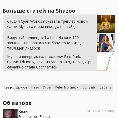
Больше статей на Shazoo
Студия Cyan Worlds показала трейлер новой
части Myst, которая никогда не выйдет
Вирусный челлендж Twitch "Назови 100
женщин" превратился в браузерную игру с
таблицей лидеров
Мультиплеерную головоломку Pico Park:
Classic Edition удалят из Steam – год назад игра
случайно стала бесплатной
Тэги:
Другое
Пазл
Игры
Peter Molyneux
Curiosity
22Cans
Об авторе
Главный редактор
Коэн
Эксперт по Fallout