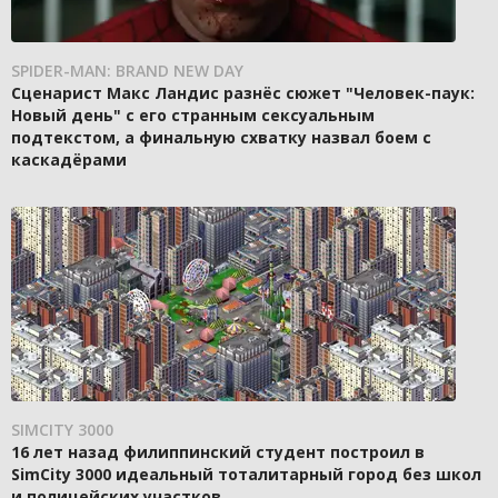
SPIDER-MAN: BRAND NEW DAY
Сценарист Макс Ландис разнёс сюжет "Человек-паук:
Новый день" с его странным сексуальным
подтекстом, а финальную схватку назвал боем с
каскадёрами
SIMCITY 3000
16 лет назад филиппинский студент построил в
SimCity 3000 идеальный тоталитарный город без школ
и полицейских участков