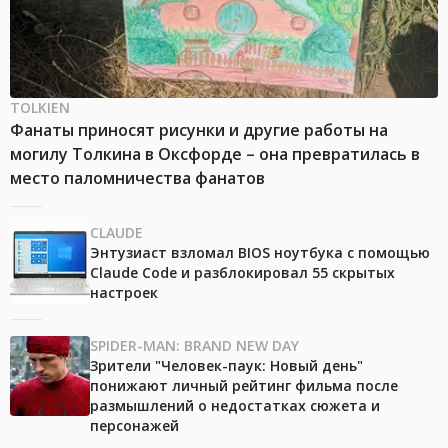
TOLKIEN
Фанаты приносят рисунки и другие работы на
могилу Толкина в Оксфорде – она превратилась в
место паломничества фанатов
CLAUDE
Энтузиаст взломал BIOS ноутбука с помощью
Claude Code и разблокировал 55 скрытых
настроек
SPIDER-MAN: BRAND NEW DAY
Зрители "Человек-паук: Новый день"
понижают личный рейтинг фильма после
размышлений о недостатках сюжета и
персонажей