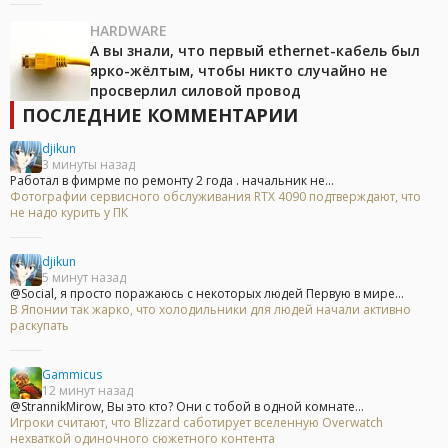
HARDWARE
А вы знали, что первый ethernet-кабель был
ярко-жёлтым, чтобы никто случайно не
просверлил силовой провод
ПОСЛЕДНИЕ КОММЕНТАРИИ
djikun
3 минуты назад
Работал в фимрме по ремонту 2 года . начальник не...
Фотографии сервисного обслуживания RTX 4090 подтверждают, что
не надо курить у ПК
djikun
5 минут назад
@Social, я просто поражаюсь с некоторых людей Первую в мире...
В Японии так жарко, что холодильники для людей начали активно
раскупать
Gammicus
12 минут назад
@StrannikMirow, Вы это кто? Они с тобой в одной комнате...
Игроки считают, что Blizzard саботирует вселенную Overwatch
нехваткой одиночного сюжетного контента