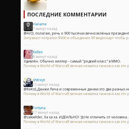
ПОСЛЕДНИЕ КОММЕНТАРИИ
Haname
7 минут назад
@Art3, полагаю, речь о 900 тысячах вечнозелёных президент
Энтузиаст потратил $900 и объединил 90 видеокарт чтобы р
Kellen
8 минут назад
Удивлён. Обычно хиллер - самый "редкий класс" в ММО.
Почему в World of Warcraft вечная нехватка танков и как это
shKreyt
15 минут назад
@ReKsS,Данжи Лича и современные данжи это два разных не 
Почему в World of Warcraft вечная нехватка танков и как это
Fortuna
17 минут назад
@zakwilder, Ха ха ха. ИДЕАЛЬНО! :))) Не отличить от человека...
Почему в World of Warcraft вечная нехватка танков и как это