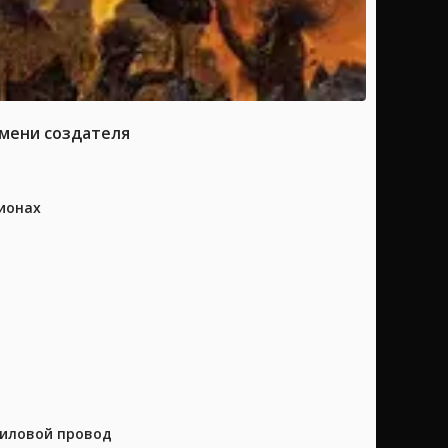
имени создателя
ионах
силовой провод