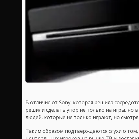
В отличие от Sony, которая решила сосредоточ
решили сделать упор не только на игры, но 
людей, которые не только играют, но смотря
Таким образом подтверждаются слухи о том, ч
центральных игроков на рынке ТВ и доставк