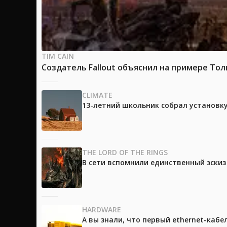
TIM CAIN
Создатель Fallout объяснил на примере Тол
CLIMATE
13-летний школьник собрал установк
THE LORD OF THE RINGS
В сети вспомнили единственный эски
HARDWARE
А вы знали, что первый ethernet-каб