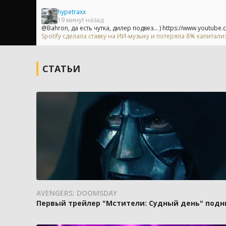
hypetraxx
19 минут назад
@Bahron, да есть чутка, дилер подвез... ) https://www.youtube.c
Spotify сделала ставку на ИИ-музыку и потеряла 8% капитали
СТАТЬИ
AVENGERS: DOOMSDAY
Первый трейлер "Мстители: Судный день" подн