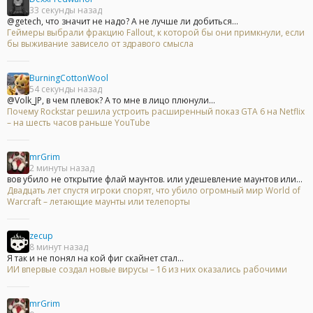
33 секунды назад
@getech, что значит не надо? А не лучше ли добиться...
Геймеры выбрали фракцию Fallout, к которой бы они примкнули, если
бы выживание зависело от здравого смысла
BurningCottonWool
54 секунды назад
@Volk_JP, в чем плевок? А то мне в лицо плюнули...
Почему Rockstar решила устроить расширенный показ GTA 6 на Netflix
– на шесть часов раньше YouTube
mrGrim
2 минуты назад
вов убило не открытие флай маунтов. или удешевление маунтов или...
Двадцать лет спустя игроки спорят, что убило огромный мир World of
Warcraft – летающие маунты или телепорты
zecup
8 минут назад
Я так и не понял на кой фиг скайнет стал...
ИИ впервые создал новые вирусы – 16 из них оказались рабочими
mrGrim