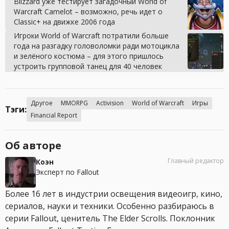
Blizzard уже тестирует загадочный World of
Warcraft Camelot – возможно, речь идет о
Classic+ на движке 2006 года
Игроки World of Warcraft потратили больше
года на разгадку головоломки ради мотоцикла
и зелёного костюма – для этого пришлось
устроить групповой танец для 40 человек
Другое
MMORPG
Activision
World of Warcraft
Игры
Тэги:
Financial Report
Об авторе
Главный редактор
Коэн
Эксперт по Fallout
Более 16 лет в индустрии освещения видеоигр, кино,
сериалов, науки и техники. Особенно разбираюсь в
серии Fallout, ценитель The Elder Scrolls. Поклонник