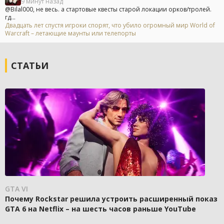
9 минут назад
@Bilal000, не весь. а стартовые квесты старой локации орков/тролей.
гд...
Двадцать лет спустя игроки спорят, что убило огромный мир World of
Warcraft – летающие маунты или телепорты
СТАТЬИ
GTA VI
Почему Rockstar решила устроить расширенный показ
GTA 6 на Netflix – на шесть часов раньше YouTube