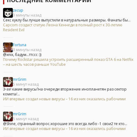
zecup
3 минуты назад
Секс куклу бы лучше выпустили в натуральные размеры. Фанаты бы...
Capcom создаст статую Леона Кеннеди в полный рост к 30-летию
Resident Evil
Fortuna
3 минуты назад
@xnix, бадум...ттссс :))
Почему Rockstar решила устроить расширенный показ GTA 6 на Netflix
– на шесть часов раньше YouTube
mrGrim
5 минут назад
Э-ээ! какие вирусы?на очереди вторжение инопланетян раз сектор
комета/...
ИИ впервые создал новые вирусы – 16 из них оказались рабочими
mrGrim
5 минут назад
@Shine, странный вопрос.хорошие это всегда либо -1 свои2 те кто...
ИИ впервые создал новые вирусы – 16 из них оказались рабочими