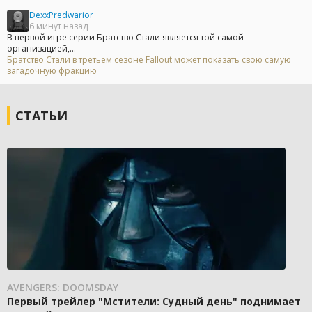
DexxPredwarior
6 минут назад
В первой игре серии Братство Стали является той самой
организацией,...
Братство Стали в третьем сезоне Fallout может показать свою самую
загадочную фракцию
СТАТЬИ
AVENGERS: DOOMSDAY
Первый трейлер "Мстители: Судный день" поднимает