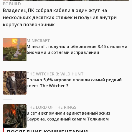
PC BUILD
Владелец ПК собрал кабели в один жгут на
нескольких десятках стяжек и получил внутри
корпуса позвоночник
MINECRAFT
Minecraft получила обновление 3.45 с новыми
биомами и сотнями исправлений
THE WITCHER 3: WILD HUNT
Только 5,6% игроков прошли самый редкий
квест The Witcher 3
THE LORD OF THE RINGS
В сети вспомнили единственный эскиз
Саурона, созданный самим Толкином
ПОСЛЕДНИЕ КОММЕНТАРИИ