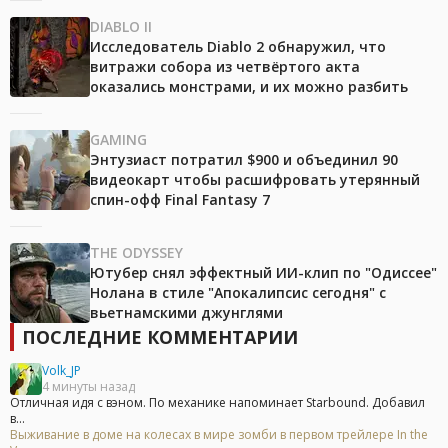
DIABLO II
Исследователь Diablo 2 обнаружил, что
витражи собора из четвёртого акта
оказались монстрами, и их можно разбить
GAMING
Энтузиаст потратил $900 и объединил 90
видеокарт чтобы расшифровать утерянный
спин-офф Final Fantasy 7
THE ODYSSEY
Ютубер снял эффектный ИИ-клип по "Одиссее"
Нолана в стиле "Апокалипсис сегодня" с
вьетнамскими джунглями
ПОСЛЕДНИЕ КОММЕНТАРИИ
Volk_JP
4 минуты назад
Отличная идя с вэном. По механике напоминает Starbound. Добавил
в...
Выживание в доме на колесах в мире зомби в первом трейлере In the