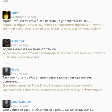
Van
Park52
54 минуты назад
@JohnCraft, квесты там были весьма на уровне той же 3ки,...
Игроки выбрали самые качественные трилогии игровой индустрии –
впереди Mass Effect, God of War, Metal Gear Solid и Batman: Arkham
NikDroVik
1 час назад
Ходил в кино и я не знал что там он...
Хидео Кодзима готов пересмотреть "Одиссею" Нолана в кинотеатре
США еще несколько раз
Heavy
1 час назад
Таки это логично ибо у туриснцев и кварианцев организмы
основаны...
Дизайнер уровней Mass Effect 3 потребовала объяснений у
сценаристов, узнав о неожиданном романе на борту Нормандии
Vano_Ivanidze
1 час назад
зато у них нет такого абсолютного рекорда, как академик с...