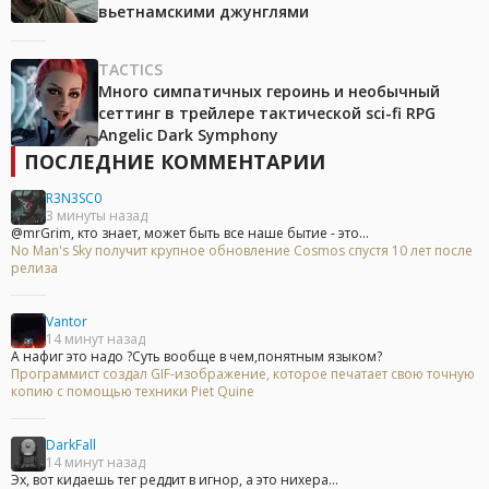
вьетнамскими джунглями
TACTICS
Много симпатичных героинь и необычный
сеттинг в трейлере тактической sci-fi RPG
Angelic Dark Symphony
ПОСЛЕДНИЕ КОММЕНТАРИИ
R3N3SC0
3 минуты назад
@mrGrim, кто знает, может быть все наше бытие - это...
No Man's Sky получит крупное обновление Cosmos спустя 10 лет после
релиза
Vantor
14 минут назад
А нафиг это надо ?Суть вообще в чем,понятным языком?
Программист создал GIF-изображение, которое печатает свою точную
копию с помощью техники Piet Quine
DarkFall
14 минут назад
Эх, вот кидаешь тег реддит в игнор, а это нихера...