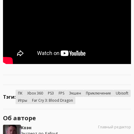
ПК
Xbox 360
PS3
FPS
Экшен
Приключение
Ubisoft
Тэги:
Игры
Far Cry 3: Blood Dragon
Об авторе
Главный редактор
Коэн
Эксперт по Fallout