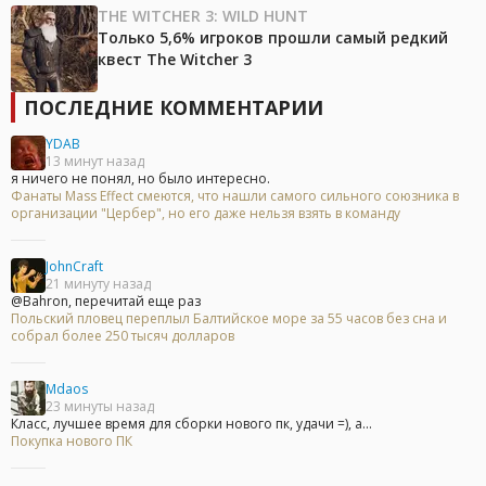
THE WITCHER 3: WILD HUNT
Только 5,6% игроков прошли самый редкий
квест The Witcher 3
ПОСЛЕДНИЕ КОММЕНТАРИИ
YDAB
13 минут назад
я ничего не понял, но было интересно.
Фанаты Mass Effect смеются, что нашли самого сильного союзника в
организации "Цербер", но его даже нельзя взять в команду
JohnCraft
21 минуту назад
@Bahron, перечитай еще раз
Польский пловец переплыл Балтийское море за 55 часов без сна и
собрал более 250 тысяч долларов
Mdaos
23 минуты назад
Класс, лучшее время для сборки нового пк, удачи =), а...
Покупка нового ПК