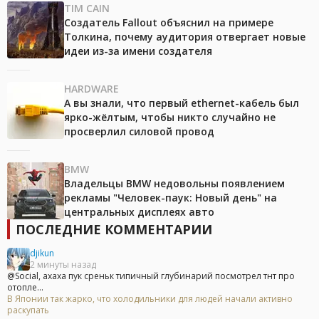
TIM CAIN
Создатель Fallout объяснил на примере
Толкина, почему аудитория отвергает новые
идеи из-за имени создателя
HARDWARE
А вы знали, что первый ethernet-кабель был
ярко-жёлтым, чтобы никто случайно не
просверлил силовой провод
BMW
Владельцы BMW недовольны появлением
рекламы "Человек-паук: Новый день" на
центральных дисплеях авто
ПОСЛЕДНИЕ КОММЕНТАРИИ
djikun
2 минуты назад
@Social, ахаха пук среньк типичный глубинарий посмотрел тнт про
отопле...
В Японии так жарко, что холодильники для людей начали активно
раскупать