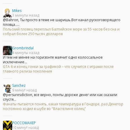
Mikes
3 минуты назад
@Bahron, Ты просто в теме не шаришь.Вот канал рускоговорящего
пловца.....
Польский пловец переплыл Балтийское море за 55 часов без сна и
собрал более 250 тысяч долларов
Grombrindal
4 минуты назад
И тем не менее на горизонте маячит одно колоссальное
исключение...
GTA 6 и конец гонки за графикой – что случится с играми после
главного релиза поколения
Sanchez
9 минут назад
@persuresdiction, все верно, понты дороже денег или как сказали
спустя...
Фанаты пытаются понять, какая температура в Гондоре, раз Денетор
постоянно ходил в шубе во "Властелине колец"
POCCOMAXEP
10 минут назад