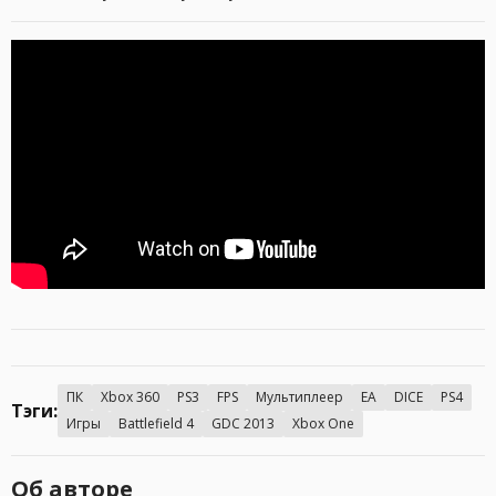
ПК
Xbox 360
PS3
FPS
Мультиплеер
EA
DICE
PS4
Тэги:
Игры
Battlefield 4
GDC 2013
Xbox One
Об авторе