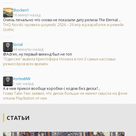
Shocken1
16 минут назад
Очень печально что снова не показали дату релиза The Eternal...
THQ Nordic провела шоукейс 2026 – 29 игр в разработке и ремейк
Gothic
Social
44 минуты назад
@Adren, ну первый викенд был не топ
"Одиссея" вывела Кристофера Нолана в топ-3 самых кассовых
режиссёров всех времён
VortexMW
1 час назад
А в чем прикол вообще коробки с кодом без диска?...
Глава Take-Two заявил, что диски больше не имеют смысла на фоне
отказа PlayStation от них
СТАТЬИ