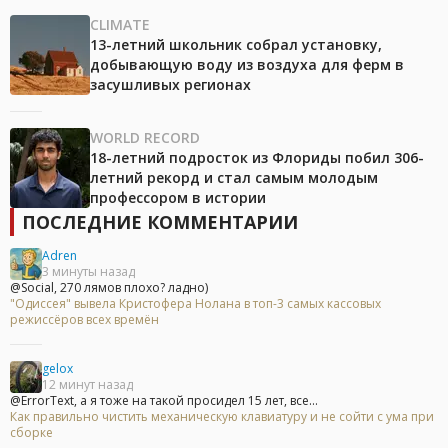
CLIMATE
13-летний школьник собрал установку,
добывающую воду из воздуха для ферм в
засушливых регионах
WORLD RECORD
18-летний подросток из Флориды побил 306-
летний рекорд и стал самым молодым
профессором в истории
ПОСЛЕДНИЕ КОММЕНТАРИИ
Adren
3 минуты назад
@Social, 270 лямов плохо? ладно)
"Одиссея" вывела Кристофера Нолана в топ-3 самых кассовых
режиссёров всех времён
gelox
12 минут назад
@ErrorText, а я тоже на такой просидел 15 лет, все...
Как правильно чистить механическую клавиатуру и не сойти с ума при
сборке