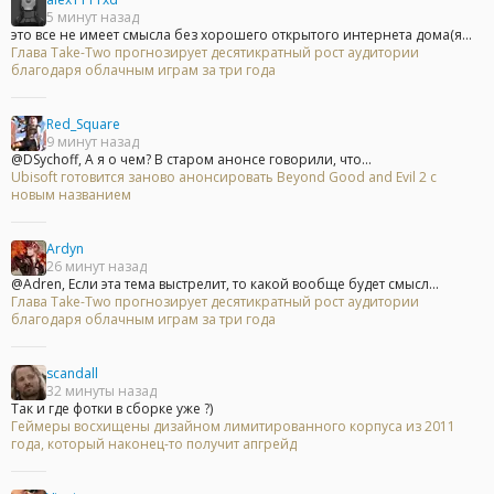
5 минут назад
это все не имеет смысла без хорошего открытого интернета дома(я...
Глава Take-Two прогнозирует десятикратный рост аудитории
благодаря облачным играм за три года
Red_Square
9 минут назад
@DSychoff, А я о чем? В старом анонсе говорили, что...
Ubisoft готовится заново анонсировать Beyond Good and Evil 2 с
новым названием
Ardyn
26 минут назад
@Adren, Если эта тема выстрелит, то какой вообще будет смысл...
Глава Take-Two прогнозирует десятикратный рост аудитории
благодаря облачным играм за три года
scandall
32 минуты назад
Так и где фотки в сборке уже ?)
Геймеры восхищены дизайном лимитированного корпуса из 2011
года, который наконец-то получит апгрейд