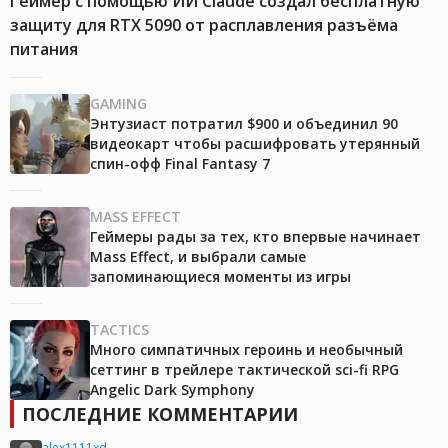
Геймер с помощью ИИ Claude создал бесплатную
защиту для RTX 5090 от расплавления разъёма
питания
GAMING
Энтузиаст потратил $900 и объединил 90
видеокарт чтобы расшифровать утерянный
спин-офф Final Fantasy 7
MASS EFFECT
Геймеры рады за тех, кто впервые начинает
Mass Effect, и выбрали самые
запоминающиеся моменты из игры
TACTICS
Много симпатичных героинь и необычный
сеттинг в трейлере тактической sci-fi RPG
Angelic Dark Symphony
ПОСЛЕДНИЕ КОММЕНТАРИИ
alex1111xd