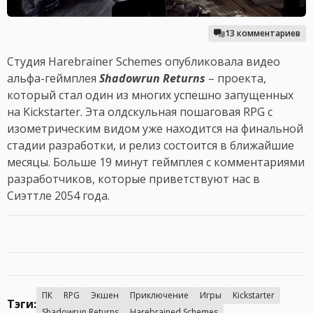
13 комментариев
Студия Harebrainer Schemes опубликовала видео
альфа-геймплея
Shadowrun Returns
– проекта,
который стал один из многих успешно запущенных
на Kickstarter. Эта олдскульная пошаговая RPG с
изометрическим видом уже находится на финальной
стадии разработки, и релиз состоится в ближайшие
месяцы. Больше 19 минут геймплея с комментариями
разработчиков, которые приветствуют нас в
Сиэттле 2054 года.
ПК
RPG
Экшен
Приключение
Игры
Kickstarter
Тэги:
Shadowrun Returns
Harebrained Schemes