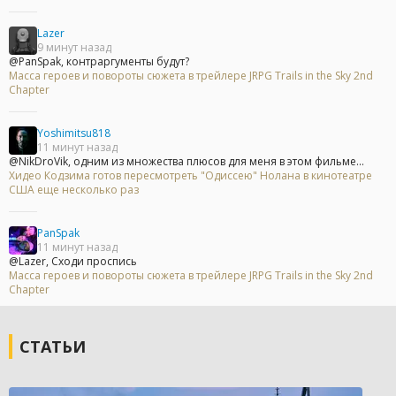
Lazer
9 минут назад
@PanSpak, контраргументы будут?
Масса героев и повороты сюжета в трейлере JRPG Trails in the Sky 2nd
Chapter
Yoshimitsu818
11 минут назад
@NikDroVik, одним из множества плюсов для меня в этом фильме...
Хидео Кодзима готов пересмотреть "Одиссею" Нолана в кинотеатре
США еще несколько раз
PanSpak
11 минут назад
@Lazer, Сходи проспись
Масса героев и повороты сюжета в трейлере JRPG Trails in the Sky 2nd
Chapter
СТАТЬИ