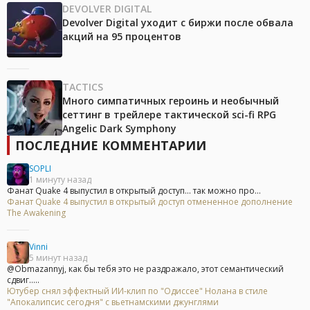
DEVOLVER DIGITAL
Devolver Digital уходит с биржи после обвала
акций на 95 процентов
TACTICS
Много симпатичных героинь и необычный
сеттинг в трейлере тактической sci-fi RPG
Angelic Dark Symphony
ПОСЛЕДНИЕ КОММЕНТАРИИ
SOPLI
1 минуту назад
Фанат Quake 4 выпустил в открытый доступ... так можно про...
Фанат Quake 4 выпустил в открытый доступ отмененное дополнение
The Awakening
Vinni
5 минут назад
@Obmazannyj, как бы тебя это не раздражало, этот семантический
сдвиг.....
Ютубер снял эффектный ИИ-клип по "Одиссее" Нолана в стиле
"Апокалипсис сегодня" с вьетнамскими джунглями