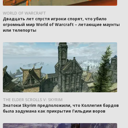
WORLD OF WARCRAFT
Двадцать лет спустя игроки спорят, что убило
огромный мир World of Warcraft – летающие маунты
или телепорты
THE ELDER SCROLLS V: SKYRIM
Знатоки Skyrim предположили, что Коллегия бардов
была задумана как прикрытие Гильдии воров