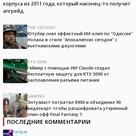
корпуса из 2011 года, который наконец-то получит
апгрейд
THE ODYSSEY
Ютубер снял эффектный ИИ-клип по "Одиссее"
Нолана в стиле "Апокалипсис сегодня" с
вьетнамскими джунглями
RTX 5090
Геймер с помощью ИИ Claude создал
бесплатную защиту для RTX 5090 от
расплавления разъёма питания
GAMING
Энтузиаст потратил $900 и объединил 90
видеокарт чтобы расшифровать утерянный
спин-офф Final Fantasy 7
ПОСЛЕДНИЕ КОММЕНТАРИИ
PanSpak