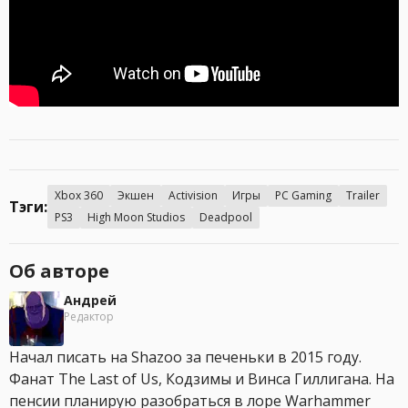
Xbox 360
Экшен
Activision
Игры
PC Gaming
Trailer
Тэги:
PS3
High Moon Studios
Deadpool
Об авторе
Андрей
Редактор
Начал писать на Shazoo за печеньки в 2015 году.
Фанат The Last of Us, Кодзимы и Винса Гиллигана. На
пенсии планирую разобраться в лоре Warhammer