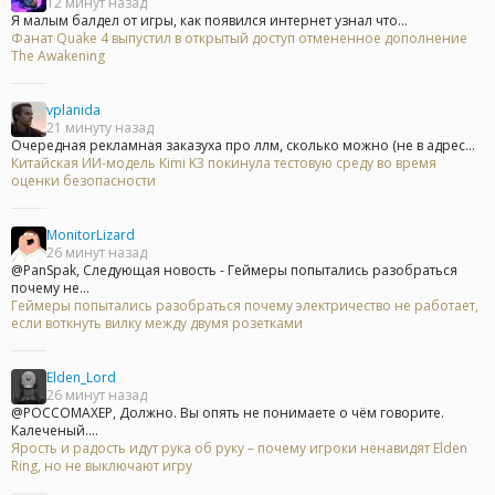
12 минут назад
Я малым балдел от игры, как появился интернет узнал что...
Фанат Quake 4 выпустил в открытый доступ отмененное дополнение
The Awakening
vplanida
21 минуту назад
Очередная рекламная заказуха про ллм, сколько можно (не в адрес...
Китайская ИИ-модель Kimi K3 покинула тестовую среду во время
оценки безопасности
MonitorLizard
26 минут назад
@PanSpak, Следующая новость - Геймеры попытались разобраться
почему не...
Геймеры попытались разобраться почему электричество не работает,
если воткнуть вилку между двумя розетками
Elden_Lord
26 минут назад
@POCCOMAXEP, Должно. Вы опять не понимаете о чём говорите.
Калеченый....
Ярость и радость идут рука об руку – почему игроки ненавидят Elden
Ring, но не выключают игру